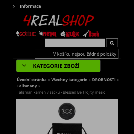
Informace
V košíku nejsou žádné položky
KATEGORIE ZBOŽÍ
Úvodní stránka
»
Všechny kategorie
»
DROBNOSTI
»
Talismany
»
Talisman kámen v sáčku - Blessed Be Trojitý měsíc