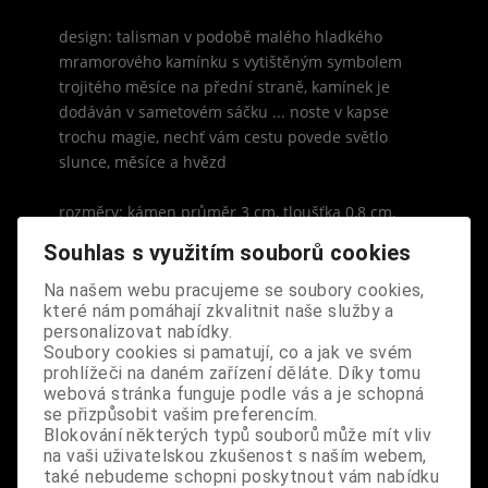
design: talisman v podobě malého hladkého
mramorového kamínku s vytištěným symbolem
trojitého měsíce na přední straně, kamínek je
dodáván v sametovém sáčku ... noste v kapse
trochu magie, nechť vám cestu povede světlo
slunce, měsíce a hvězd
rozměry: kámen průměr 3 cm, tloušťka 0,8 cm,
sáček 5 x 6 cm
Souhlas s využitím souborů cookies
Na našem webu pracujeme se soubory cookies,
které nám pomáhají zkvalitnit naše služby a
personalizovat nabídky.
Soubory cookies si pamatují, co a jak ve svém
S výrobkem se také prodává
prohlížeči na daném zařízení děláte. Díky tomu
webová stránka funguje podle vás a je schopná
se přizpůsobit vašim preferencím.
Blokování některých typů souborů může mít vliv
na vaši uživatelskou zkušenost s naším webem,
také nebudeme schopni poskytnout vám nabídku