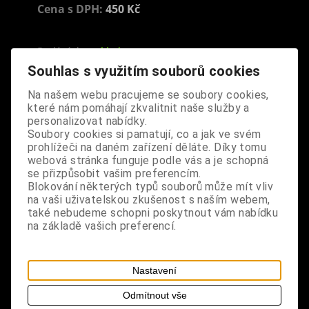
Cena s DPH:
450 Kč
Dodání dny:
skladem
Souhlas s využitím souborů cookies
ks
Koupit
Na našem webu pracujeme se soubory cookies,
Tabulky velikostí: zde
které nám pomáhají zkvalitnit naše služby a
Výrobce:
import UK
personalizovat nabídky.
Katalogové číslo:
DOSDHRNBPUS6255
Soubory cookies si pamatují, co a jak ve svém
prohlížeči na daném zařízení děláte. Díky tomu
Záruka (měsíců):
24
webová stránka funguje podle vás a je schopná
Dotaz na výrobek
se přizpůsobit vašim preferencím.
Tisk
Blokování některých typů souborů může mít vliv
materiál: porcelán
na vaši uživatelskou zkušenost s naším webem,
také nebudeme schopni poskytnout vám nabídku
design: sada dvou bílých hrnků s nápisem Witch
na základě vašich preferencí.
(Čarodějnice) na jednom hrnku a Wizard (Čaroděj)
na druhém hrnku, baleno v dárkové krabičce,
vhodné do myčky nádobí i mikrovlnné trouby
Nastavení
Odmítnout vše
rozměry: výška 9,5 cm, průměr 8 cm