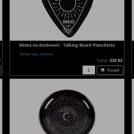
Miska na drobnosti - Talking Board Planchette
Dodání dny:
skladem
č
Cena:
320 Kč
Koupit