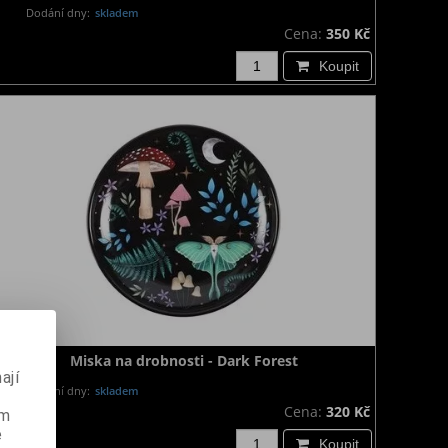
Dodání dny:
skladem
Cena:
350 Kč
Koupit
Miska na drobnosti - Dark Forest
ají
Dodání dny:
skladem
Cena:
320 Kč
ém
e
Koupit