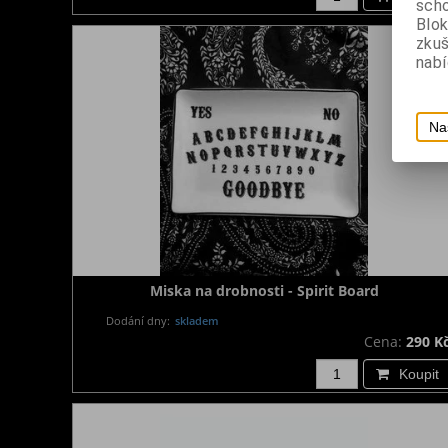
scho
Blok
zku
nabí
Na
Miska na drobnosti - Spirit Board
Dodání dny:
skladem
Cena:
290 K
Koupit