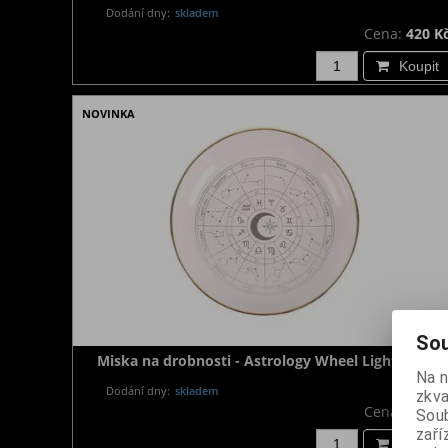
Dodání dny:
skladem
Cena:
420 K
Koupit
NOVINKA
Sou
Miska na drobnosti - Astrology Wheel Light Pink
Na 
Dodání dny:
skladem
zkva
Cena:
320 K
Soub
zaří
Koupit