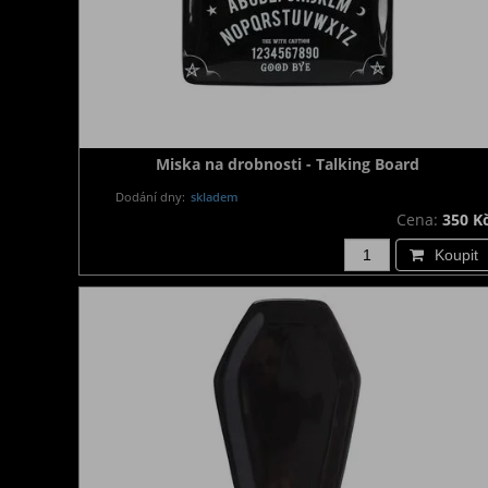
Miska na drobnosti - Talking Board
Dodání dny:
skladem
Cena:
350 K
Koupit