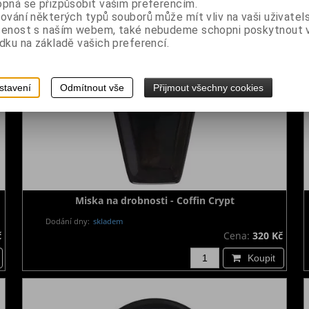
pná se přizpůsobit vašim preferencím.
ování některých typů souborů může mít vliv na vaši uživatel
šenost s naším webem, také nebudeme schopni poskytnout
dku na základě vašich preferencí.
stavení
Odmítnout vše
Přijmout všechny cookies
Miska na drobnosti - Coffin Crypt
Dodání dny:
skladem
č
Cena:
320 Kč
Koupit