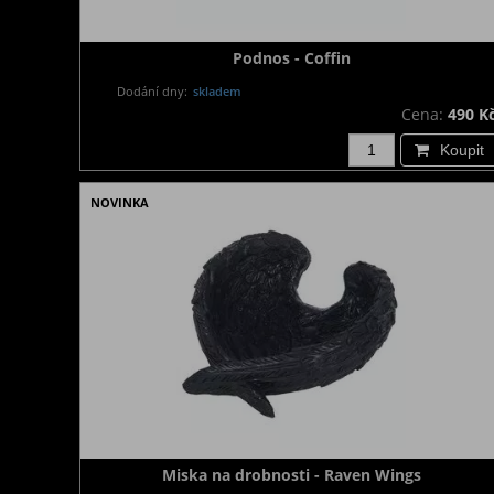
Podnos - Coffin
Dodání dny:
skladem
Cena:
490 K
Koupit
NOVINKA
Miska na drobnosti - Raven Wings