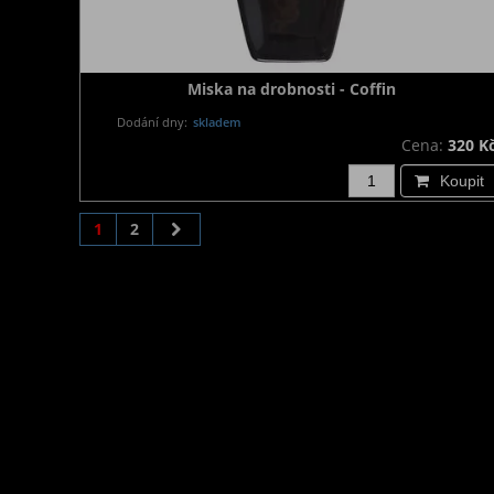
Miska na drobnosti - Coffin
Dodání dny:
skladem
Cena:
320 K
Koupit
1
2