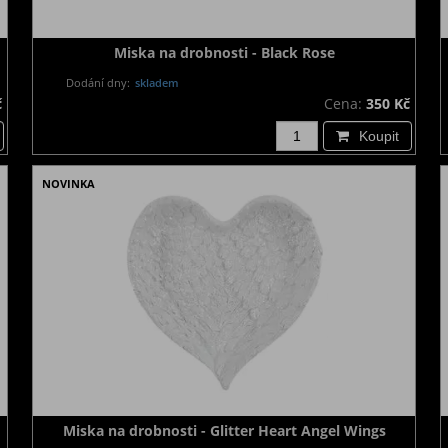
Miska na drobnosti - Black Rose
Dodání dny:
skladem
č
Cena:
350 Kč
Koupit
NOVINKA
Miska na drobnosti - Glitter Heart Angel Wings