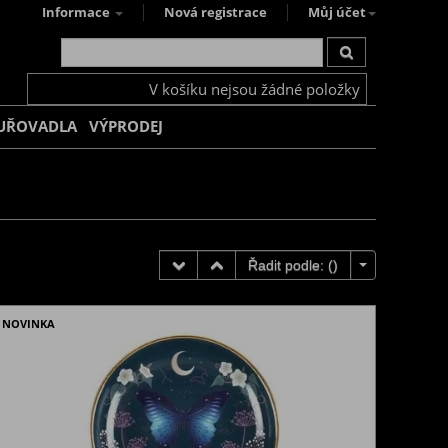
Informace
Nová registrace
Můj účet
V košíku nejsou žádné položky
UŘOVADLA
VÝPRODEJ
Řadit podle: (
)
NOVINKA