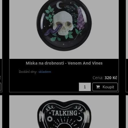
Miska na drobnosti - Venom And Vines
Dodání dny:
skladem
č
Cena:
320 Kč
Koupit