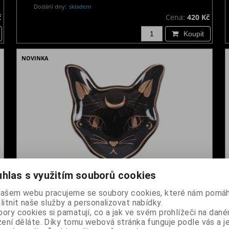
Dodání dny:
skladem
č
Cena:
420 Kč
Koupit
NOVINKA
hlas s využitím souborů cookies
Miska na drobnosti - Mystic Cat
našem webu pracujeme se soubory cookies, které nám pomáh
Dodání dny:
skladem
litnit naše služby a personalizovat nabídky.
č
Cena:
320 Kč
ory cookies si pamatují, co a jak ve svém prohlížeči na dan
zení děláte. Díky tomu webová stránka funguje podle vás a j
Koupit