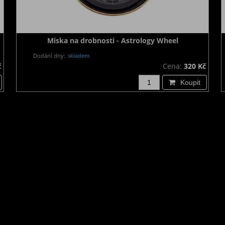
Miska na drobnosti - Astrology Wheel
Dodání dny:
skladem
č
Cena:
320 Kč
Koupit