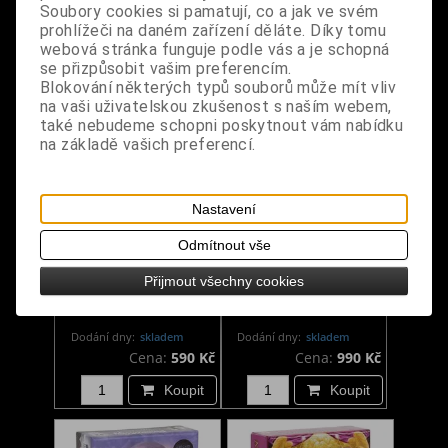
Soubory cookies si pamatují, co a jak ve svém
prohlížeči na daném zařízení děláte. Díky tomu
Koupit
Koupit
webová stránka funguje podle vás a je schopná
se přizpůsobit vašim preferencím.
Blokování některých typů souborů může mít vliv
na vaši uživatelskou zkušenost s naším webem,
také nebudeme schopni poskytnout vám nabídku
na základě vašich preferencí.
Nastavení
Odmítnout vše
Výkladové karty malé
Výkladové karty - Star
Přijmout všechny cookies
- The Witch's Familiar
Dragons
Runic
Dodání dny:
skladem
Dodání dny:
skladem
Cena:
590 Kč
Cena:
990 Kč
Koupit
Koupit