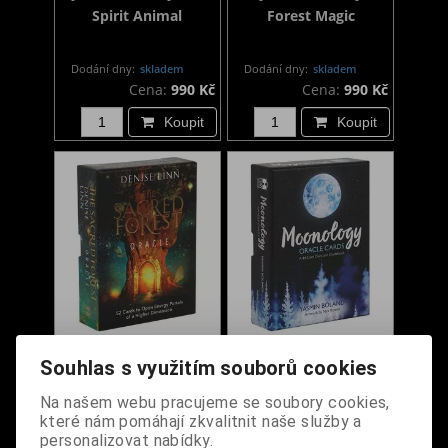
Spirit Animal
Forest Magic
Dodání dny:
skladem
Dodání dny:
skladem
Cena:
990 Kč
Cena:
990 Kč
Koupit
Koupit
Výkladové karty - The
Výkladové karty -
Souhlas s využitím souborů cookies
Sacred Forest
Moonology
Na našem webu pracujeme se soubory cookies,
které nám pomáhají zkvalitnit naše služby a
Dodání dny:
skladem
Dodání dny:
skladem
personalizovat nabídky.
Cena:
890 Kč
Cena:
890 Kč