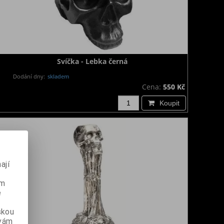
Svíčka - Lebka černá
Dodání dny:
skladem
Cena:
550 Kč
Koupit
ají
ém
e
skou
 vám