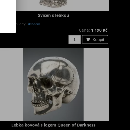
Svícen s lebkou
Dodání dny:
skladem
Cena:
1 190 Kč
Koupit
Lebka kovová s logem Queen of Darkness