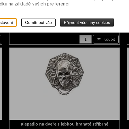
dku na základě vašich preferencí.
Klepadlo na dveře s lebkou kulaté zlaté malé
stavení
Odmítnout vše
Přijmout všechny cookies
Dodání dny:
skladem
č
Cena:
790 Kč
Koupit
Klepadlo na dveře s lebkou hranaté stříbrné