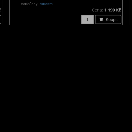
Dodání dny:
skladem
č
Cena:
1 190 Kč
Koupit
Odběr novinek