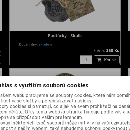
Podtácky - Skulls
Dodání dny:
skladem
č
Cena:
350 Kč
Koupit
hlas s využitím souborů cookies
našem webu pracujeme se soubory cookies, které nám pomáh
litnit naše služby a personalizovat nabídky.
ory cookies si pamatují, co a jak ve svém prohlížeči na dan
zení děláte. Díky tomu webová stránka funguje podle vás a j
pná se přizpůsobit vašim preferencím.
ování některých typů souborů může mít vliv na vaši uživatel
šenost s naším webem, také nebudeme schopni poskytnout