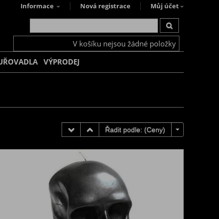
Informace
Nová registrace
Můj účet
V košíku nejsou žádné položky
UŘOVADLA
VÝPRODEJ
Řadit podle: (
Ceny
)