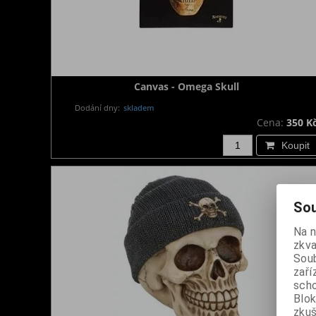
Canvas - Omega Skull
Dodání dny:
skladem
Cena:
350 K
Koupit
Sou
Na 
zkva
Soub
zaří
scho
Blok
zku