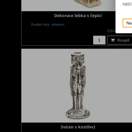
nabí
Dekorace lebka s čepicí
Na
Dodání dny:
skladem
Cena:
690 K
Koupit
Svícen s kostlivci