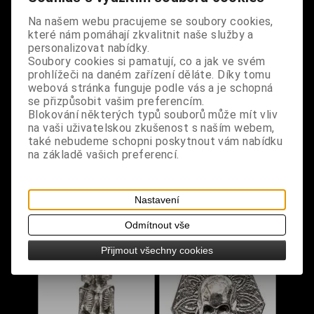
Na našem webu pracujeme se soubory cookies,
které nám pomáhají zkvalitnit naše služby a
personalizovat nabídky.
Soubory cookies si pamatují, co a jak ve svém
prohlížeči na daném zařízení děláte. Díky tomu
webová stránka funguje podle vás a je schopná
se přizpůsobit vašim preferencím.
Blokování některých typů souborů může mít vliv
na vaši uživatelskou zkušenost s naším webem,
Klepadlo na dveře s
Svícen s lebkou
také nebudeme schopni poskytnout vám nabídku
lebkou kulaté zlaté
na základě vašich preferencí.
malé
Dodání dny:
skladem
Dodání dny:
skladem
Nastavení
Cena:
790 Kč
Cena:
1 190 Kč
Koupit
Koupit
Odmítnout vše
Přijmout všechny cookies