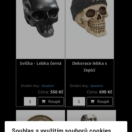
Svíčka - Lebka černá
Dekorace lebka s
čepicí
Dodání dny:
skladem
Dodání dny:
skladem
Cena:
550 Kč
Cena:
690 Kč
Koupit
Koupit
Souhlas s využitím souborů cookies