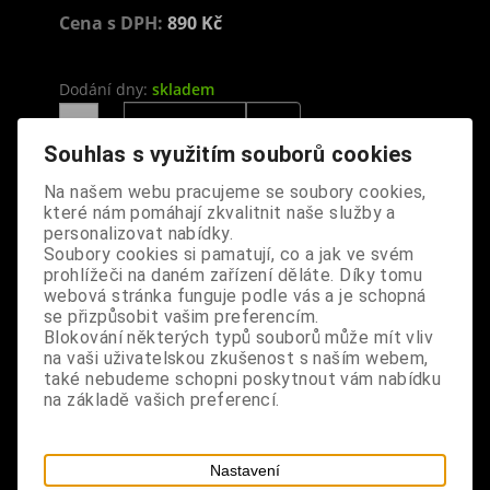
Cena s DPH:
890 Kč
Dodání dny:
skladem
ks
Koupit
Souhlas s využitím souborů cookies
Tabulky velikostí: zde
Na našem webu pracujeme se soubory cookies,
Výrobce:
import UK
které nám pomáhají zkvalitnit naše služby a
Katalogové číslo:
DOSDPOLBPUS6060
personalizovat nabídky.
Záruka (měsíců):
24
Soubory cookies si pamatují, co a jak ve svém
Dotaz na výrobek
prohlížeči na daném zařízení děláte. Díky tomu
Tisk
webová stránka funguje podle vás a je schopná
materiál: MDF
se přizpůsobit vašim preferencím.
Blokování některých typů souborů může mít vliv
na vaši uživatelskou zkušenost s naším webem,
design: černá polička ve tvaru kříže, můžete jí
také nebudeme schopni poskytnout vám nabídku
postavit samostatně nebo zavěsit na zeď pomocí
na základě vašich preferencí.
háčků na zadní straně, polička je úžasným
doplňkem do každého domova, vhodná pro
umístění magických krystalů, černých svíček,
Nastavení
rituálních předmětů, mytologických sošek,