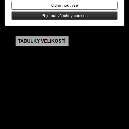
Odmítnout vše
čarovných lektvarů...
Přijmout všechny cookies
rozměry: výška 42 cm, šířka 32 cm, hloubka 9 cm