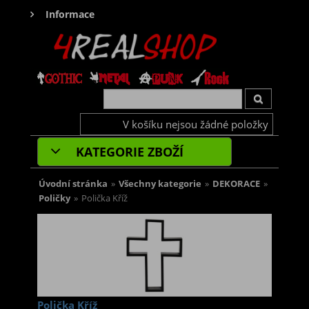
Informace
V košíku nejsou žádné položky
KATEGORIE ZBOŽÍ
Úvodní stránka
»
Všechny kategorie
»
DEKORACE
»
Poličky
»
Polička Kříž
Polička Kříž