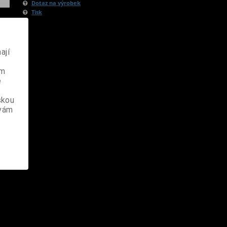
Dotaz na výrobek
Tisk
ají
ém
e
skou
 vám