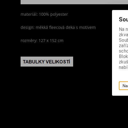
materiál: 100% polyester
Sou
design: měkká fleecová deka s motivem
Na 
zkva
Soub
rozměry: 127 x 152 cm
zaří
scho
Blok
zku
nabí
Na