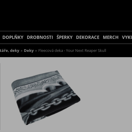
DOPLŇKY
DROBNOSTI
ŠPERKY
DEKORACE
MERCH
VYK
táře, deky
»
Deky
»
Fleecová deka - Your Next Reaper Skull