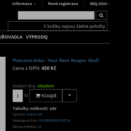
Informace
Nová registrace
Můj účet
V košíku nejsou žádné položky
UŘOVADLA
VÝPRODEJ
Fleecová deka - Your Next Reaper Skull
Cena s DPH:
450 Kč
Dodání dny:
skladem
ks
Koupit
Tabulky velikostí: zde
Výrobce:
import DE
Katalogové číslo:
DOMBDEKBPUS2716
Záruka (měsíců):
24