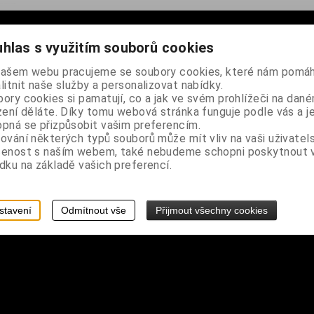
hlas s využitím souborů cookies
našem webu pracujeme se soubory cookies, které nám pomáh
litnit naše služby a personalizovat nabídky.
ory cookies si pamatují, co a jak ve svém prohlížeči na dan
zení děláte. Díky tomu webová stránka funguje podle vás a j
pná se přizpůsobit vašim preferencím.
ování některých typů souborů může mít vliv na vaši uživatel
šenost s naším webem, také nebudeme schopni poskytnout
dku na základě vašich preferencí.
stavení
Odmítnout vše
Přijmout všechny cookies