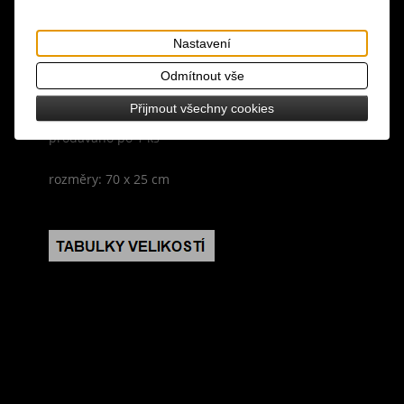
Tisk
materiál: 100% polyester
Nastavení
design: měkký polštářek, který má ze spodní
Odmítnout vše
strany otvor, do kterého se vloží ruka, na polštářek
Přijmout všechny cookies
si dáte hlavu a můžete tak nerušeně odpočívat,
prodáváno po 1 ks
rozměry: 70 x 25 cm