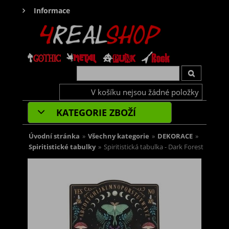
Informace
V košíku nejsou žádné položky
KATEGORIE ZBOŽÍ
Úvodní stránka
»
Všechny kategorie
»
DEKORACE
»
Spiritistické tabulky
»
Spiritistická tabulka - Dark Forest