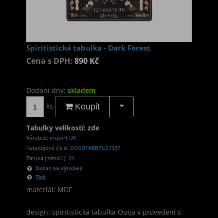
Spiritistická tabulka - Dark Forest
Cena s DPH:
890 Kč
Dodání dny:
skladem
ks
Koupit
Tabulky velikostí: zde
Výrobce:
import UK
Katalogové číslo:
DOSDTABBPUS7337
Záruka (měsíců):
24
Dotaz na výrobek
Tisk
materiál: MDF
design: spiritistická tabulka Ouija v provedení s