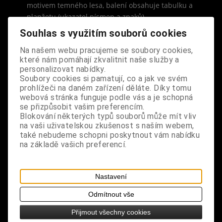
motivem temného lesa, balení obsahuje tabulku a
planžetu (ukazatel písmen a znaků)
Souhlas s využitím souborů cookies
rozměry: výška 31 cm, šířka 39 cm
Na našem webu pracujeme se soubory cookies,
které nám pomáhají zkvalitnit naše služby a
Tabulka obsahuje číslice od nuly do devíti,
personalizovat nabídky.
všechna písmena abecedy bez interpunkce, slova
Soubory cookies si pamatují, co a jak ve svém
"ano", "ne" a rozloučení. Neodmyslitelnou součástí
prohlížeči na daném zařízení děláte. Díky tomu
je planžeta - ukazovátko, která ukazuje odpovědi.
webová stránka funguje podle vás a je schopná
se přizpůsobit vašim preferencím.
Na ukazovátko si všichni účastníci, doporučuje se
Blokování některých typů souborů může mít vliv
jich maximálně pět, položí dva prsty, tím se jejich
na vaši uživatelskou zkušenost s naším webem,
energie propojí s deskou a planžeta následně
také nebudeme schopni poskytnout vám nabídku
odpovídá na položené dotazy. Tabulka by se měla
na základě vašich preferencí.
používat pouze v prostředí, kde se cítíte bezpečně,
dobré atmosféře dopomůžou svíčky či hudba.
Nikdo z přítomných by se neměl bát nebo si z toho
Nastavení
dělat legraci, stejně tak by neměl být nikdo
Odmítnout vše
přítomen prosti své vůli, vše uvedené totiž
produkuje negativní energii, která by mohla mít
Přijmout všechny cookies
negativní následky.