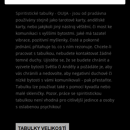
Spiritistické tabulky - OUIJA - jsou od pradávna
používány stejně jako tarotové karty, andělské
karty, nebo jakýkoli jiný nástroj věštění, či most ke
komunikaci s vyššími bytostmi. Jaké má tazatel
vibrace, pozitivní myšlenky, čisté a pokorné
jednání, přitahuje to, co s ním rezonuje. Chcete-li
pracovat s tabulkou, nebudete kontaktovat žádné
temné duchy. Ujistěte se, že se budete chránit a
vyzvete bytosti Světla či Anděly a požádáte je, aby
vás chránili a nedovolte, aby negativní duchové či
nízké bytosti s vámi komunikovali - pak přestaňte.
Tabulku lze používat také s pomocí kyvadla nebo
malé skleničky. Pozor, práce se spiritistickou
tabulkou není vhodná pro citlivější jedince a osoby
s oslabenou psychikou!