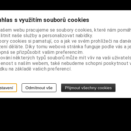
hlas s využitím souborů cookies
silné bavlněné látky černé barvy, celý ubrus je lemován keltskými sp
našem webu pracujeme se soubory cookies, které nám pomáh
 na výklad karet, je silný a odolný, takže je též vhodý jako "přenosn
litnit naše služby a personalizovat nabídky.
ory cookies si pamatují, co a jak ve svém prohlížeči na dan
zení děláte. Díky tomu webová stránka funguje podle vás a j
pná se přizpůsobit vašim preferencím.
ování některých typů souborů může mít vliv na vaši uživatel
šenost s naším webem, také nebudeme schopni poskytnout
dku na základě vašich preferencí.
stavení
Odmítnout vše
Přijmout všechny cookies