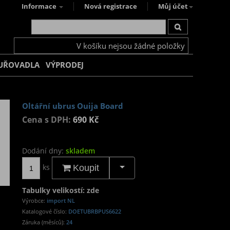
Informace
Nová registrace
Můj účet
V košíku nejsou žádné položky
UŘOVADLA
VÝPRODEJ
Oltářní ubrus Ouija Board
Cena s DPH:
690 Kč
Dodání dny:
skladem
ks
Koupit
Tabulky velikostí: zde
Výrobce:
import NL
Katalogové číslo:
DOETUBRBPUS6622
Záruka (měsíců):
24