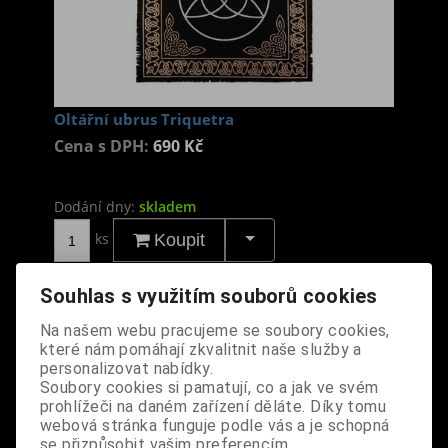
Oltářní ubrus Triquetra
Cena s DPH:
690 Kč
Dodání dny:
skladem
ks
Koupit
Tabulky velikostí: zde
Souhlas s využitím souborů cookies
Výrobce:
import NL
Katalogové číslo:
DOETUBRBPUS6617
Na našem webu pracujeme se soubory cookies,
Záruka (měsíců):
24
které nám pomáhají zkvalitnit naše služby a
personalizovat nabídky.
Dotaz na výrobek
Tisk
Soubory cookies si pamatují, co a jak ve svém
prohlížeči na daném zařízení děláte. Díky tomu
materiál: 100% bavlna
webová stránka funguje podle vás a je schopná
se přizpůsobit vašim preferencím.