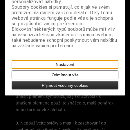
personalizovat nabídky.
měsíc přibývá (po novoluní do úplňku). Pro
Soubory cookies si pamatují, co a jak ve svém
zrušení, zbavení, odstranění nebo ukončení,
prohlížeči na daném zařízení děláte. Díky tomu
provádějte rituál v období ubývajícího měsíce (od
webová stránka funguje podle vás a je schopná
úplňku do novoluní).
se přizpůsobit vašim preferencím.
Blokování některých typů souborů může mít vliv
na vaši uživatelskou zkušenost s naším webem,
7. Svíčku můžete zapálit vždy, když jste doma,
také nebudeme schopni poskytnout vám nabídku
nebo si zvolit určitou pravidelnou hodinu, kdy
na základě vašich preferencí.
budete při každém zapálení intenzivně myslet na
svůj záměr, či odříkávat svou modlitbu… (nikdy
nenechávejte svíčky hořet bez dozoru).
Nastavení
Odmítnout vše
8. Uhašením svíčky magický, očistný či léčebný
proces ukončíte - svíčky nesfoukávejte (neboť
Přijmout všechny cookies
jedna tvůrčí síla - síla dechu života, by neměla
uhasit plamen, symbolizující jiskru života), k
uhašení plamene použijte zhášedlo, malý pohárek
nebo kornoutek z alobalu.
9. Nepoužívejte svíčky a magii k zasahování do
svobodné vůle jiného člověka, síla myšlenky či