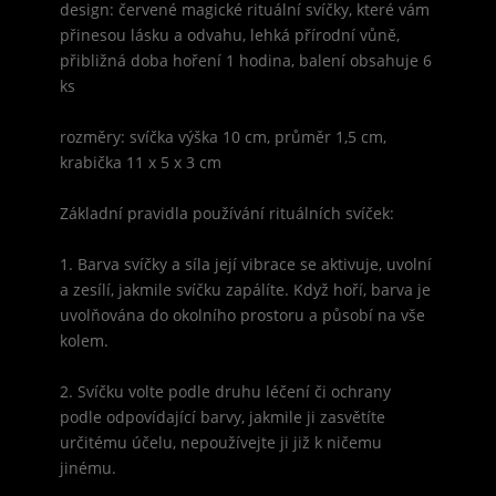
design: červené magické rituální svíčky, které vám
přinesou lásku a odvahu, lehká přírodní vůně,
přibližná doba hoření 1 hodina, balení obsahuje 6
ks
rozměry: svíčka výška 10 cm, průměr 1,5 cm,
krabička 11 x 5 x 3 cm
Základní pravidla používání rituálních svíček:
1. Barva svíčky a síla její vibrace se aktivuje, uvolní
a zesílí, jakmile svíčku zapálíte. Když hoří, barva je
uvolňována do okolního prostoru a působí na vše
kolem.
2. Svíčku volte podle druhu léčení či ochrany
podle odpovídající barvy, jakmile ji zasvětíte
určitému účelu, nepoužívejte ji již k ničemu
jinému.