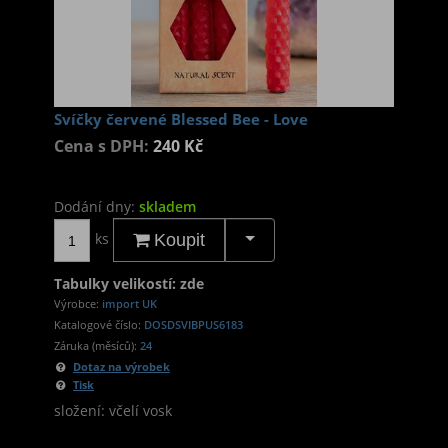
Svíčky červené Blessed Bee - Love
Cena s DPH:
240 Kč
Dodání dny:
skladem
ks
Koupit
Tabulky velikostí: zde
Výrobce:
import UK
Katalogové číslo:
DOSDSVIBPUS6183
Záruka (měsíců):
24
Dotaz na výrobek
Tisk
složení: včelí vosk