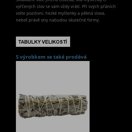
vyřčených slov se vám vždy vrátí. Při svých přáních
volte pozitivní, hezké myšlenky a pěkná slova,
neboť právě ony nabudou skutečné formy.
S výrobkem se také prodává