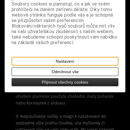
zrušení, zbavení, odstranění nebo ukončení,
Soubory cookies si pamatují, co a jak ve svém
prohlížeči na daném zařízení děláte. Díky tomu
provádějte rituál v období ubývajícího měsíce (od
webová stránka funguje podle vás a je schopná
úplňku do novoluní).
se přizpůsobit vašim preferencím.
Blokování některých typů souborů může mít vliv
7. Svíčku můžete zapálit vždy, když jste doma,
na vaši uživatelskou zkušenost s naším webem,
nebo si zvolit určitou pravidelnou hodinu, kdy
také nebudeme schopni poskytnout vám nabídku
na základě vašich preferencí.
budete při každém zapálení intenzivně myslet na
svůj záměr, či odříkávat svou modlitbu… (nikdy
nenechávejte svíčky hořet bez dozoru).
Nastavení
8. Uhašením svíčky magický, očistný či léčebný
Odmítnout vše
proces ukončíte - svíčky nesfoukávejte (neboť
Přijmout všechny cookies
jedna tvůrčí síla - síla dechu života, by neměla
uhasit plamen, symbolizující jiskru života), k
uhašení plamene použijte zhášedlo, malý pohárek
nebo kornoutek z alobalu.
9. Nepoužívejte svíčky a magii k zasahování do
svobodné vůle jiného člověka, síla myšlenky či
vyřčených slov se vám vždy vrátí. Při svých přáních