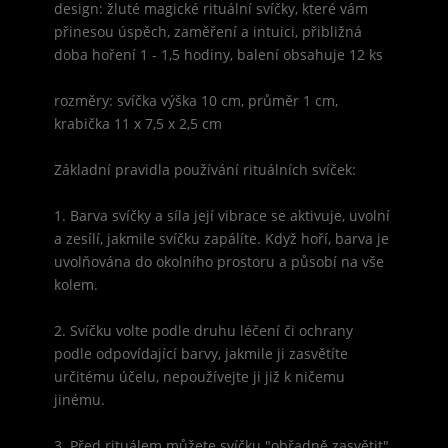
design: žluté magické rituální svíčky, které vám
přinesou úspěch, zaměření a intuici, přibližná
doba hoření 1 - 1,5 hodiny, balení obsahuje 12 ks
rozměry: svíčka výška 10 cm, průměr 1 cm,
krabička 11 x 7,5 x 2,5 cm
Základní pravidla používání rituálních svíček:
1. Barva svíčky a síla její vibrace se aktivuje, uvolní
a zesílí, jakmile svíčku zapálíte. Když hoří, barva je
uvolňována do okolního prostoru a působí na vše
kolem.
2. Svíčku volte podle druhu léčení či ochrany
podle odpovídající barvy, jakmile ji zasvětíte
určitému účelu, nepoužívejte ji již k ničemu
jinému.
3. Před rituálem můžete svíčku "obřadně zasvětit"