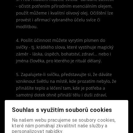
- očistit potřením přírodním esenciálním olejem,
použít můžeme i kvalitní olivový olej. Očištění lze
provést i afirmací vybraného účelu svíce či
modlitbou.
4. Posílit účinnost můžete vyrytím písmen do
svíčky - tj. krátkého slova, které vystihuje magický
záměr - láska, úspěch, bohatství, zdraví... nebo i
jména člověka, pro kterého je rituál dělaný.
5. Zapalujete-li svíčku, představujte si, že dáváte
vzniknout Světlu na místě, kde prozatím nebylo, že
přinášíte teplo a léčení tam, kde je potřeba a
samotný dotek ohně přináší tělu i duši zdraví,
štěstí, lásku a hojnost.
Souhlas s využitím souborů cookies
6. Jestliže svíčku pálíte s cílem něco začít, něčeho
Na našem webu pracujeme se soubory cookies,
dosáhnout, získat, růst, je dobré zvolit období, kdy
které nám pomáhají zkvalitnit naše služby a
měsíc přibývá (po novoluní do úplňku). Pro
personalizovat nabídky.