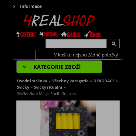
Informace
V košíku nejsou žádné položky
KATEGORIE ZBOŽÍ
Úvodní stránka
»
Všechny kategorie
»
DEKORACE
»
Svíčky
»
Svíčky rituální
»
Svíčky žluté Magic Spell - Success