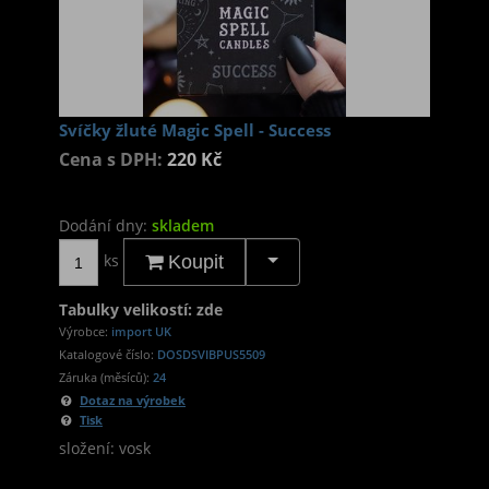
Svíčky žluté Magic Spell - Success
Cena s DPH:
220 Kč
Dodání dny:
skladem
ks
Koupit
Tabulky velikostí: zde
Výrobce:
import UK
Katalogové číslo:
DOSDSVIBPUS5509
Záruka (měsíců):
24
Dotaz na výrobek
Tisk
složení: vosk