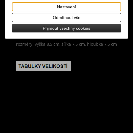
temnoty a půvabu s touto vonnou svíčkou "Černá
Nastavení
růže", její okouzlující aroma, naplněné
podmanivou vůní soumrakové růže vás očaruje,
Odmítnout vše
baleno v odpovídající posuvné krabičce, přibližná
Přijmout všechny cookies
doba hoření 21 hodin
rozměry: výška 8,5 cm, šířka 7,5 cm, hloubka 7,5 cm