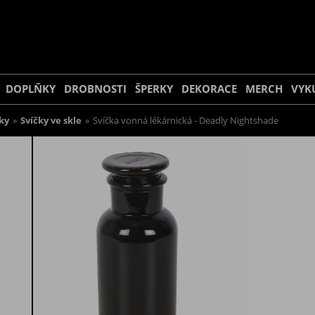
DOPLŇKY
DROBNOSTI
ŠPERKY
DEKORACE
MERCH
VYK
ky
»
Svíčky ve skle
»
Svíčka vonná lékárnická - Deadly Nightshade