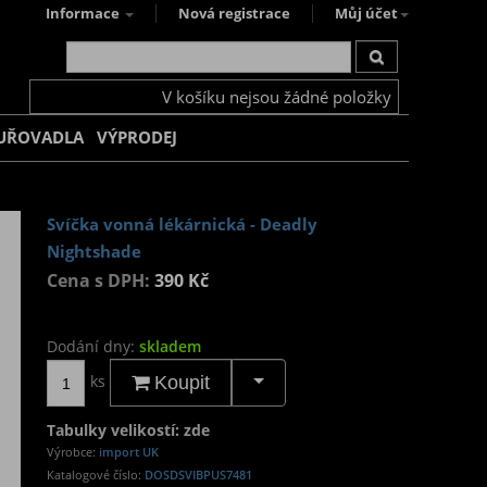
Informace
Nová registrace
Můj účet
V košíku nejsou žádné položky
UŘOVADLA
VÝPRODEJ
Svíčka vonná lékárnická - Deadly
Nightshade
Cena s DPH:
390 Kč
Dodání dny:
skladem
ks
Koupit
Tabulky velikostí: zde
Výrobce:
import UK
Katalogové číslo:
DOSDSVIBPUS7481