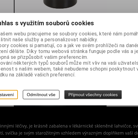
hlas s využitím souborů cookies
našem webu pracujeme se soubory cookies, které nám pomáh
litnit naše služby a personalizovat nabídky.
ory cookies si pamatují, co a jak ve svém prohlížeči na dan
zení děláte. Díky tomu webová stránka funguje podle vás a j
pná se přizpůsobit vašim preferencím.
ování některých typů souborů může mít vliv na vaši uživatel
šenost s naším webem, také nebudeme schopni poskytnout
dku na základě vašich preferencí.
stavení
Odmítnout vše
Přijmout všechny cookies
ylinnými léčivy, je krásně zabalena v lékárnické skleněné lahvičce,
tí, svíčka je svým starožitným vzhledem výrazným doplňkem vaší 