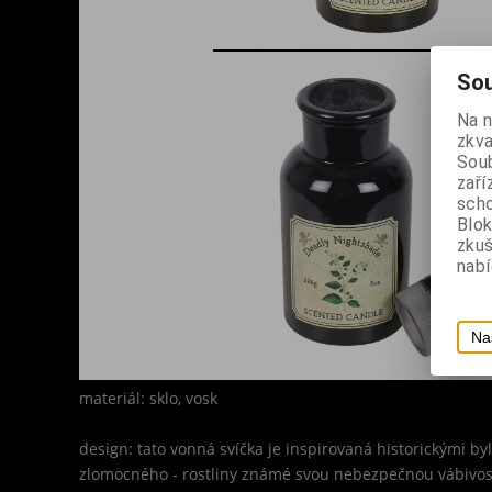
Sou
Na 
zkva
Soub
zaří
scho
Blok
zku
nabí
Na
materiál: sklo, vosk
design: tato vonná svíčka je inspirovaná historickými b
zlomocného - rostliny známé svou nebezpečnou vábivos