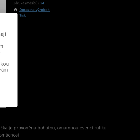
Záruka (měsíců):
24
Dotaz na výrobek
Tisk
ají
ém
e
skou
 vám
 svíčka je provoněna bohatou, omamnou esencí rulíku
domácnosti