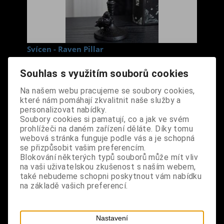
Svícen - Raven Pillar
Cena s DPH:
450 Kč
Souhlas s využitím souborů cookies
Na našem webu pracujeme se soubory cookies,
Dodání dny:
skladem
které nám pomáhají zkvalitnit naše služby a
ks
Koupit
personalizovat nabídky.
Soubory cookies si pamatují, co a jak ve svém
prohlížeči na daném zařízení děláte. Díky tomu
Tabulky velikostí: zde
webová stránka funguje podle vás a je schopná
Výrobce:
import UK
se přizpůsobit vašim preferencím.
Katalogové číslo:
DOSDSVIBPUS7436
Blokování některých typů souborů může mít vliv
Záruka (měsíců):
24
na vaši uživatelskou zkušenost s naším webem,
Dotaz na výrobek
také nebudeme schopni poskytnout vám nabídku
Tisk
na základě vašich preferencí.
materiál: pryskyřice
design: tento svícen s dominantní postavou
Nastavení