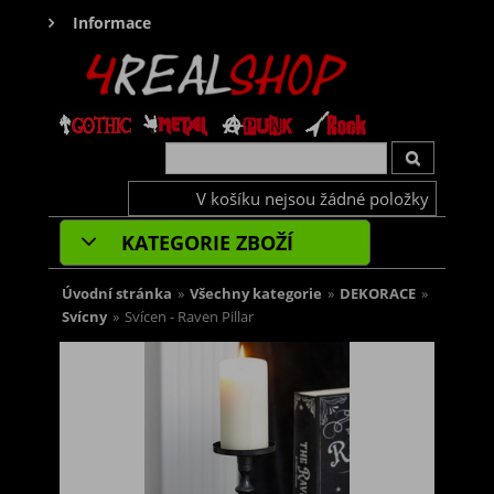
Informace
V košíku nejsou žádné položky
KATEGORIE ZBOŽÍ
Úvodní stránka
»
Všechny kategorie
»
DEKORACE
»
Svícny
»
Svícen - Raven Pillar