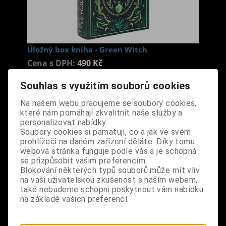
Úložný box kniha - Green Witch
Cena s DPH:
490 Kč
Souhlas s využitím souborů cookies
Dodání dny:
skladem
Na našem webu pracujeme se soubory cookies,
ks
Koupit
které nám pomáhají zkvalitnit naše služby a
personalizovat nabídky.
Soubory cookies si pamatují, co a jak ve svém
Tabulky velikostí: zde
prohlížeči na daném zařízení děláte. Díky tomu
Výrobce:
import UK
webová stránka funguje podle vás a je schopná
Katalogové číslo:
DOSDBOXBPUS7417
se přizpůsobit vašim preferencím.
Záruka (měsíců):
24
Blokování některých typů souborů může mít vliv
Dotaz na výrobek
na vaši uživatelskou zkušenost s naším webem,
Tisk
také nebudeme schopni poskytnout vám nabídku
materiál: MDF
na základě vašich preferencí.
design: v této úložné krabičce ve tvaru knihy si