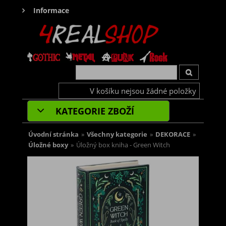
Informace
V košíku nejsou žádné položky
KATEGORIE ZBOŽÍ
Úvodní stránka
»
Všechny kategorie
»
DEKORACE
»
Úložné boxy
»
Úložný box kniha - Green Witch