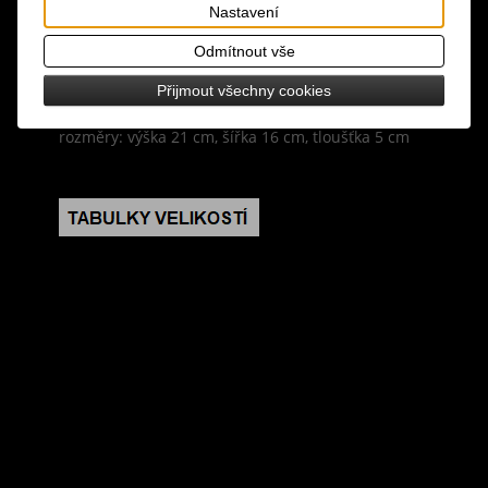
bezpečně uschovejte drobnosti, krystaly nebo
Nastavení
tajná kouzla, krabička je stylizovaná jako mystický
Odmítnout vše
grimoár a po otevření odhalí prostorný prostor,
který krásně zapadne do knihovny nebo oltáře
Přijmout všechny cookies
rozměry: výška 21 cm, šířka 16 cm, tloušťka 5 cm