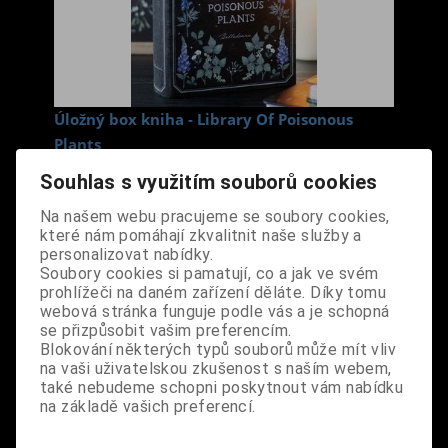
Úložný box kniha - Library Of Poisonous
Plants
Cena s DPH:
490 Kč
Souhlas s využitím souborů cookies
Na našem webu pracujeme se soubory cookies,
Dodání dny:
skladem
které nám pomáhají zkvalitnit naše služby a
personalizovat nabídky.
ks
Koupit
Soubory cookies si pamatují, co a jak ve svém
prohlížeči na daném zařízení děláte. Díky tomu
Tabulky velikostí: zde
webová stránka funguje podle vás a je schopná
se přizpůsobit vašim preferencím.
Výrobce:
import UK
Blokování některých typů souborů může mít vliv
Katalogové číslo:
DOSDBOXBPUS7421
na vaši uživatelskou zkušenost s naším webem,
Záruka (měsíců):
24
také nebudeme schopni poskytnout vám nabídku
Dotaz na výrobek
na základě vašich preferencí.
Tisk
materiál: MDF