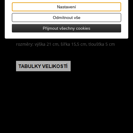
Nastavení
design: uchovejte si své poklady na očích v této
úložné krabici ve tvaru knihy, díky motivu
Odmítnout vše
Knihovny jedovatých rostlin je stylovým a zároveň
Přijmout všechny cookies
funkčním doplňkem vašeho domova
rozměry: výška 21 cm, šířka 15,5 cm, tloušťka 5 cm