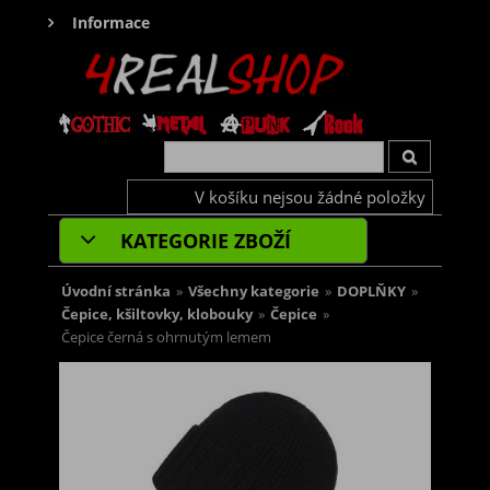
Informace
V košíku nejsou žádné položky
KATEGORIE ZBOŽÍ
Úvodní stránka
»
Všechny kategorie
»
DOPLŇKY
»
Čepice, kšiltovky, klobouky
»
Čepice
»
Čepice černá s ohrnutým lemem