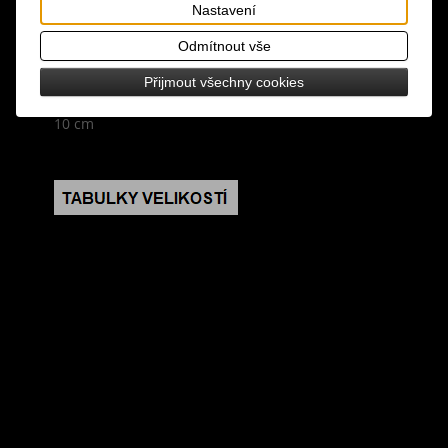
design: černá pletená unisex čepice s ohrnutým
Nastavení
lemem, lem je široký a pružný, dobře drží, na boku
Odmítnout vše
je čepice ozdobená koženkovým štítkem
Přijmout všechny cookies
rozměry: obvod 37-54 cm, výška 21 cm, šířka lemu
10 cm