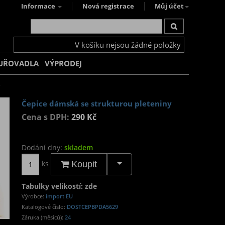
Informace
Nová registrace
Můj účet
V košíku nejsou žádné položky
UŘOVADLA
VÝPRODEJ
y
Čepice dámská se strukturou pleteniny
Cena s DPH:
290 Kč
Dodání dny:
skladem
ks
Koupit
Tabulky velikostí: zde
Výrobce:
import EU
Katalogové číslo:
DOSTCEPBPDA5629
Záruka (měsíců):
24