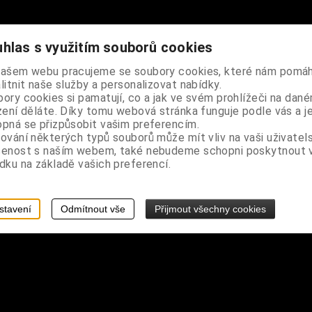
hlas s využitím souborů cookies
urou pleteniny, ležérní střih se spuštěným zadním koncem, žebrov
našem webu pracujeme se soubory cookies, které nám pomáh
litnit naše služby a personalizovat nabídky.
ory cookies si pamatují, co a jak ve svém prohlížeči na dan
zení děláte. Díky tomu webová stránka funguje podle vás a j
pná se přizpůsobit vašim preferencím.
ování některých typů souborů může mít vliv na vaši uživatel
šenost s naším webem, také nebudeme schopni poskytnout
dku na základě vašich preferencí.
stavení
Odmítnout vše
Přijmout všechny cookies