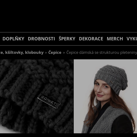
DOPLŇKY
DROBNOSTI
ŠPERKY
DEKORACE
MERCH
VYK
e, kšiltovky, klobouky
»
Čepice
»
Čepice dámská se strukturou pletenin