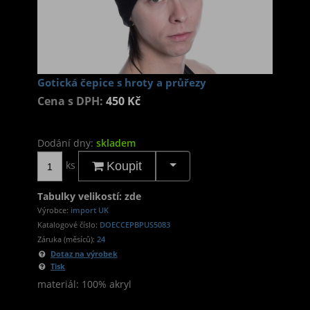
Gotická čepice s hroty a průřezy
Cena s DPH:
450 Kč
Dodání dny:
skladem
ks
Koupit
Tabulky velikostí: zde
Výrobce:
import UK
Katalogové číslo:
DOECCEPBPUS5083
Záruka (měsíců):
24
Dotaz na výrobek
Tisk
materiál: 100% akryl