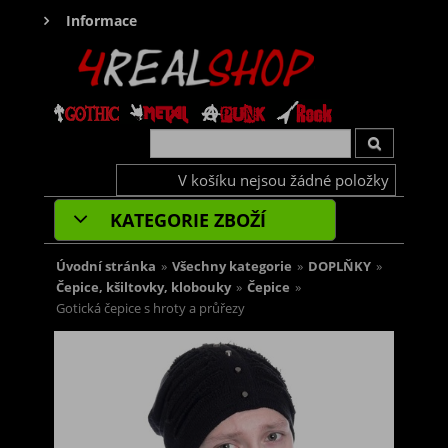
Informace
V košíku nejsou žádné položky
KATEGORIE ZBOŽÍ
Úvodní stránka
»
Všechny kategorie
»
DOPLŇKY
»
Čepice, kšiltovky, klobouky
»
Čepice
»
Gotická čepice s hroty a průřezy