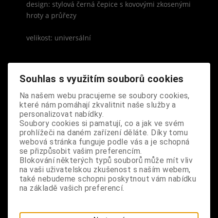
design: stylová černá čepice s kovovými zkosenými
hroty a průřezy
velikost: universální
Souhlas s využitím souborů cookies
Na našem webu pracujeme se soubory cookies,
S výrobkem se také prodává
které nám pomáhají zkvalitnit naše služby a
personalizovat nabídky.
Soubory cookies si pamatují, co a jak ve svém
prohlížeči na daném zařízení děláte. Díky tomu
webová stránka funguje podle vás a je schopná
se přizpůsobit vašim preferencím.
Blokování některých typů souborů může mít vliv
na vaši uživatelskou zkušenost s naším webem,
také nebudeme schopni poskytnout vám nabídku
na základě vašich preferencí.