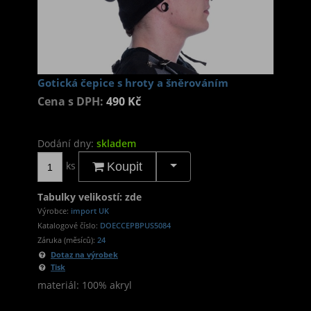
Gotická čepice s hroty a šněrováním
Cena s DPH:
490 Kč
Dodání dny:
skladem
ks
Koupit
Tabulky velikostí: zde
Výrobce:
import UK
Katalogové číslo:
DOECCEPBPUS5084
Záruka (měsíců):
24
Dotaz na výrobek
Tisk
materiál: 100% akryl