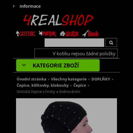
Informace
V košíku nejsou žádné položky
KATEGORIE ZBOŽÍ
Úvodní stránka
»
Všechny kategorie
»
DOPLŇKY
»
Čepice, kšiltovky, klobouky
»
Čepice
»
Gotická čepice s hroty a šněrováním