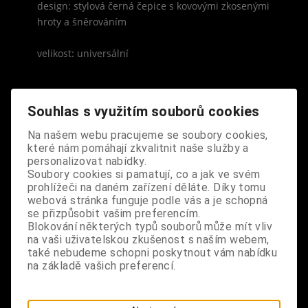
design: stylová černá čepice s kovovými zkosenými
hroty a šněrováním
velikost: universální
Souhlas s využitím souborů cookies
Na našem webu pracujeme se soubory cookies,
S výrobkem se také prodává
které nám pomáhají zkvalitnit naše služby a
personalizovat nabídky.
Soubory cookies si pamatují, co a jak ve svém
prohlížeči na daném zařízení děláte. Díky tomu
webová stránka funguje podle vás a je schopná
se přizpůsobit vašim preferencím.
Blokování některých typů souborů může mít vliv
na vaši uživatelskou zkušenost s naším webem,
také nebudeme schopni poskytnout vám nabídku
na základě vašich preferencí.