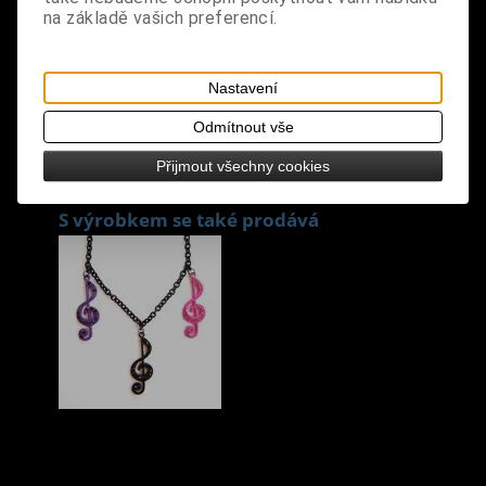
design: stylová černá čepice s ozdobnými pásky s
na základě vašich preferencí.
přezkami
velikost: universální
Nastavení
Odmítnout vše
Přijmout všechny cookies
S výrobkem se také prodává