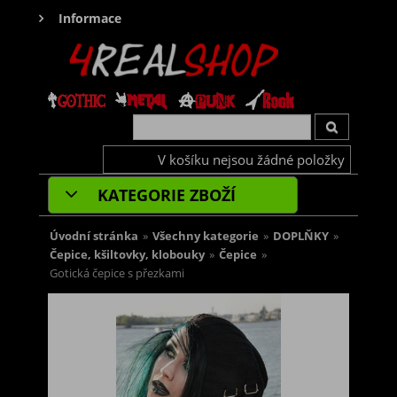
Informace
V košíku nejsou žádné položky
KATEGORIE ZBOŽÍ
Úvodní stránka
»
Všechny kategorie
»
DOPLŇKY
»
Čepice, kšiltovky, klobouky
»
Čepice
»
Gotická čepice s přezkami