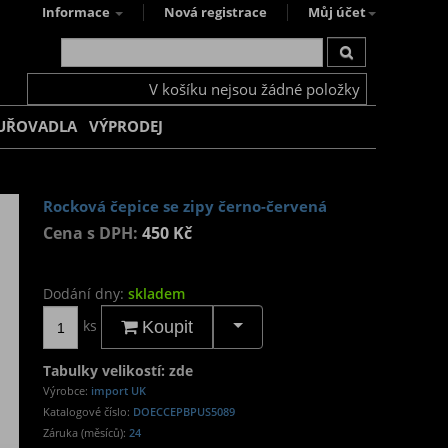
Informace
Nová registrace
Můj účet
V košíku nejsou žádné položky
UŘOVADLA
VÝPRODEJ
Rocková čepice se zipy černo-červená
Cena s DPH:
450 Kč
Dodání dny:
skladem
ks
Koupit
Tabulky velikostí: zde
Výrobce:
import UK
Katalogové číslo:
DOECCEPBPUS5089
Záruka (měsíců):
24