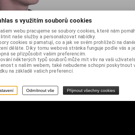
hlas s využitím souborů cookies
našem webu pracujeme se soubory cookies, které nám pomáh
litnit naše služby a personalizovat nabídky.
ory cookies si pamatují, co a jak ve svém prohlížeči na dan
zení děláte. Díky tomu webová stránka funguje podle vás a j
pná se přizpůsobit vašim preferencím.
ování některých typů souborů může mít vliv na vaši uživatel
šenost s naším webem, také nebudeme schopni poskytnout
dku na základě vašich preferencí.
stavení
Odmítnout vše
Přijmout všechny cookies