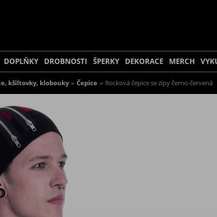
DOPLŇKY
DROBNOSTI
ŠPERKY
DEKORACE
MERCH
VYK
e, kšiltovky, klobouky
»
Čepice
»
Rocková čepice se zipy černo-červená