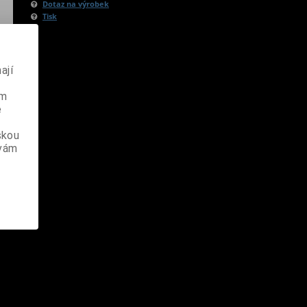
Dotaz na výrobek
Tisk
ají
ém
e
skou
 vám