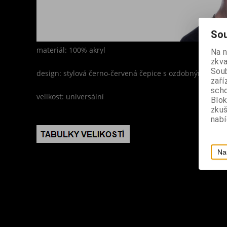
Sou
materiál: 100% akryl
Na 
zkva
Soub
design: stylová černo-červená čepice s ozdobnými zipy
zaří
scho
velikost: universální
Blok
zku
nabí
Na