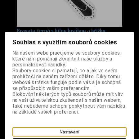
Kravata černá s bílou krajkou a křížky
Cena s DPH:
290 Kč
Souhlas s využitím souborů cookies
Na našem webu pracujeme se soubory cookies,
Dodání dny:
skladem
které nám pomáhají zkvalitnit naše služby a
personalizovat nabídky.
ks
Koupit
Soubory cookies si pamatují, co a jak ve svém
prohlížeči na daném zařízení děláte. Díky tomu
Tabulky velikostí: zde
webová stránka funguje podle vás a je schopná
se přizpůsobit vašim preferencím.
Výrobce:
import DE
Blokování některých typů souborů může mít vliv
Katalogové číslo:
DOQDKRABPUS0916
na vaši uživatelskou zkušenost s naším webem,
Záruka (měsíců):
24
také nebudeme schopni poskytnout vám nabídku
Dotaz na výrobek
na základě vašich preferencí.
Tisk
materiál: 100% polyester, pevná látka
Nastavení
design: kravata s kovovými ozdobami a krajkou,