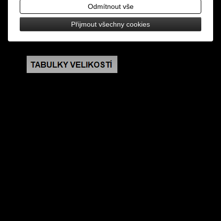
zapínání na řetízek s karabinkou
Odmítnout vše
Přijmout všechny cookies
rozměry: šířka v nejširším místě 8 cm