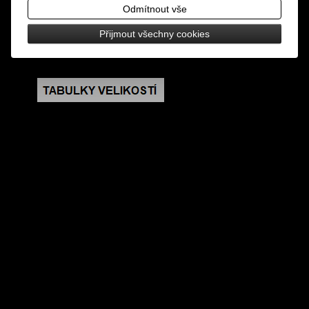
růžičkami, zapínání na řetízek s karabinkou
Odmítnout vše
Přijmout všechny cookies
rozměry: šířka v nejširším místě 7,5 cm