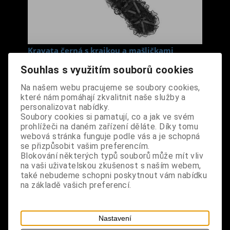
Kravata černá s krajkou a mašličkami
Cena s DPH:
290 Kč
Souhlas s využitím souborů cookies
Na našem webu pracujeme se soubory cookies,
Dodání dny:
skladem
které nám pomáhají zkvalitnit naše služby a
personalizovat nabídky.
ks
Koupit
Soubory cookies si pamatují, co a jak ve svém
prohlížeči na daném zařízení děláte. Díky tomu
Tabulky velikostí: zde
webová stránka funguje podle vás a je schopná
se přizpůsobit vašim preferencím.
Výrobce:
import DE
Blokování některých typů souborů může mít vliv
Katalogové číslo:
DOQDKRABPUS0917
na vaši uživatelskou zkušenost s naším webem,
Záruka (měsíců):
24
také nebudeme schopni poskytnout vám nabídku
Dotaz na výrobek
na základě vašich preferencí.
Tisk
materiál: 100% polyester, pevná látka
Nastavení
design: kravata s krajkou, mašličkami a plastovými