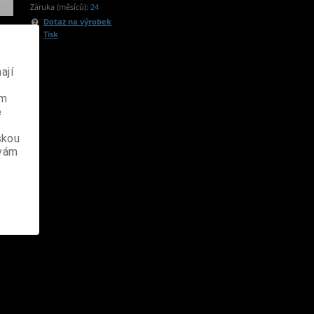
Záruka (měsíců):
24
Dotaz na výrobek
Tisk
ají
ém
e
skou
 vám