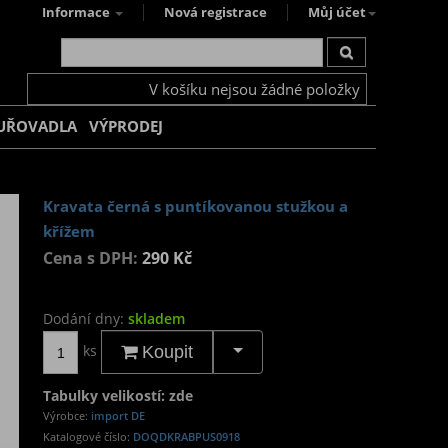
Informace
Nová registrace
Můj účet
V košíku nejsou žádné položky
UŘOVADLA
VÝPRODEJ
Kravata černá s puntíkovanou stužkou a
křížem
Cena s DPH:
290 Kč
Dodání dny:
skladem
ks
Koupit
Tabulky velikostí: zde
Výrobce:
import DE
Katalogové číslo:
DOQDKRABPUS0918