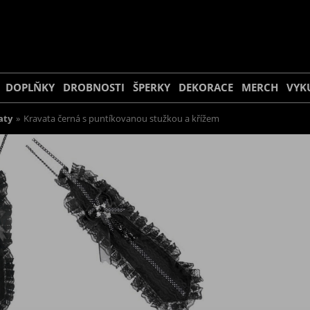
DOPLŇKY
DROBNOSTI
ŠPERKY
DEKORACE
MERCH
VYK
aty
»
Kravata černá s puntíkovanou stužkou a křížem