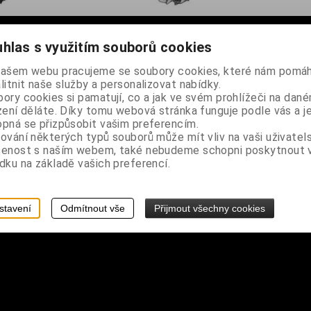
hlas s využitím souborů cookies
našem webu pracujeme se soubory cookies, které nám pomáh
 na řetízek s karabinkou
litnit naše služby a personalizovat nabídky.
ory cookies si pamatují, co a jak ve svém prohlížeči na dan
zení děláte. Díky tomu webová stránka funguje podle vás a j
pná se přizpůsobit vašim preferencím.
ování některých typů souborů může mít vliv na vaši uživatel
šenost s naším webem, také nebudeme schopni poskytnout
dku na základě vašich preferencí.
stavení
Odmítnout vše
Přijmout všechny cookies