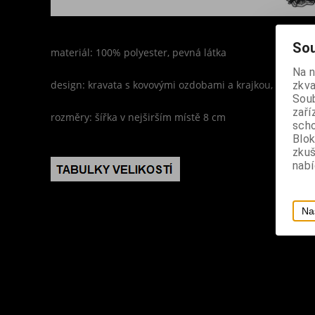
Sou
materiál: 100% polyester, pevná látka
Na 
design: kravata s kovovými ozdobami a krajkou, zapínání
zkva
Soub
zaří
rozměry: šířka v nejširším místě 8 cm
scho
Blok
zku
nabí
Na