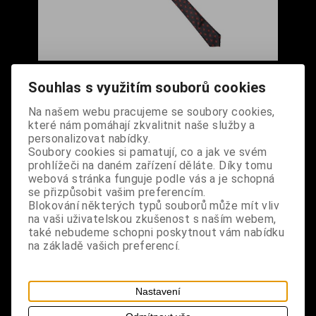
Kravata s červenými železnými křížky
Souhlas s využitím souborů cookies
Cena s DPH:
290 Kč
Na našem webu pracujeme se soubory cookies,
které nám pomáhají zkvalitnit naše služby a
Dodání dny:
skladem
personalizovat nabídky.
Soubory cookies si pamatují, co a jak ve svém
ks
Koupit
prohlížeči na daném zařízení děláte. Díky tomu
webová stránka funguje podle vás a je schopná
Tabulky velikostí: zde
se přizpůsobit vašim preferencím.
Výrobce:
import DE
Blokování některých typů souborů může mít vliv
Katalogové číslo:
DOQDKRABPUS0930
na vaši uživatelskou zkušenost s naším webem,
Záruka (měsíců):
24
také nebudeme schopni poskytnout vám nabídku
Dotaz na výrobek
na základě vašich preferencí.
Tisk
materiál: 100% polyester
Nastavení
design: vázací kravata s motivem