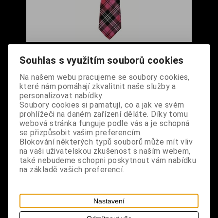
Kravata s motivem růžového tartanu
Souhlas s využitím souborů cookies
Cena s DPH:
290 Kč
Na našem webu pracujeme se soubory cookies,
které nám pomáhají zkvalitnit naše služby a
Dodání dny:
skladem
personalizovat nabídky.
Soubory cookies si pamatují, co a jak ve svém
ks
Koupit
prohlížeči na daném zařízení děláte. Díky tomu
webová stránka funguje podle vás a je schopná
Tabulky velikostí: zde
se přizpůsobit vašim preferencím.
Výrobce:
import DE
Blokování některých typů souborů může mít vliv
Katalogové číslo:
DOQDKRABPUS5379
na vaši uživatelskou zkušenost s naším webem,
Záruka (měsíců):
24
také nebudeme schopni poskytnout vám nabídku
Dotaz na výrobek
na základě vašich preferencí.
Tisk
materiál: 100% polyester
Nastavení
design: již uvázaná kravata, stahování pomocí zipu