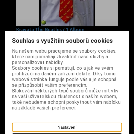
Kravata The Beatles / 1 Album
Cena s DPH:
290 Kč
Souhlas s využitím souborů cookies
Na našem webu pracujeme se soubory cookies,
Dodání dny:
skladem
které nám pomáhají zkvalitnit naše služby a
personalizovat nabídky.
ks
Koupit
Soubory cookies si pamatují, co a jak ve svém
prohlížeči na daném zařízení děláte. Díky tomu
Tabulky velikostí: zde
webová stránka funguje podle vás a je schopná
se přizpůsobit vašim preferencím.
Výrobce:
import UK
Blokování některých typů souborů může mít vliv
Katalogové číslo:
DOWGKRABPUS1504
na vaši uživatelskou zkušenost s naším webem,
Záruka (měsíců):
24
také nebudeme schopni poskytnout vám nabídku
Dotaz na výrobek
na základě vašich preferencí.
Tisk
materiál: 100% polyester
Nastavení
design: vázací kravata s motivem alba největších