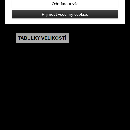
hitů The Beatles, sběratelská edice
Odmítnout vše
Přijmout všechny cookies
rozměry: šířka v nejširším místě 10 cm