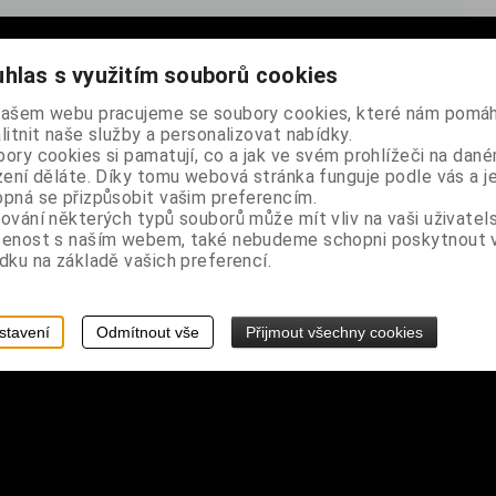
hlas s využitím souborů cookies
líkací sponu
našem webu pracujeme se soubory cookies, které nám pomáh
litnit naše služby a personalizovat nabídky.
ory cookies si pamatují, co a jak ve svém prohlížeči na dan
zení děláte. Díky tomu webová stránka funguje podle vás a j
pná se přizpůsobit vašim preferencím.
ování některých typů souborů může mít vliv na vaši uživatel
šenost s naším webem, také nebudeme schopni poskytnout
dku na základě vašich preferencí.
stavení
Odmítnout vše
Přijmout všechny cookies