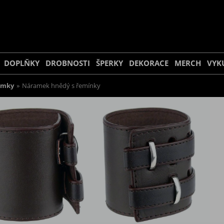
DOPLŇKY
DROBNOSTI
ŠPERKY
DEKORACE
MERCH
VYK
amky
»
Náramek hnědý s řemínky