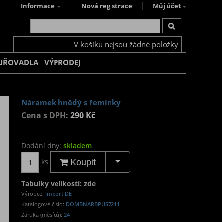
Informace
Nová registrace
Můj účet
V košíku nejsou žádné položky
UŘOVADLA
VÝPRODEJ
Náramek hnědý s řemínky
Cena s DPH:
290 Kč
Dodání dny:
skladem
ks
Koupit
Tabulky velikostí: zde
Výrobce:
import DE
Katalogové číslo:
DOMBNARBPUS7211
Záruka (měsíců):
24