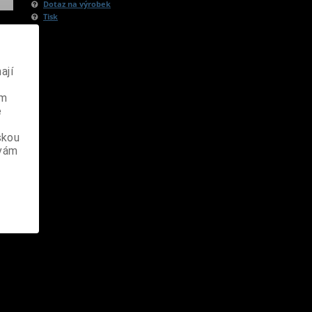
Dotaz na výrobek
Tisk
ají
ém
e
skou
 vám