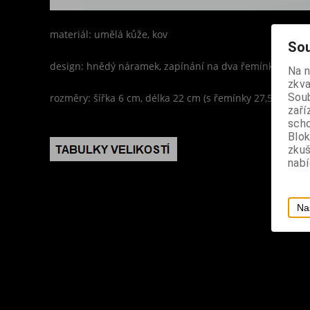
materiál: umělá kůže, kov
Sou
design: hnědý náramek, zapínání na dva řemínky a prov
Na 
zkva
Soub
rozměry: šířka 6 cm, délka 22 cm (s řemínky 27,5 cm)
zaří
scho
Blok
zku
nabí
Na