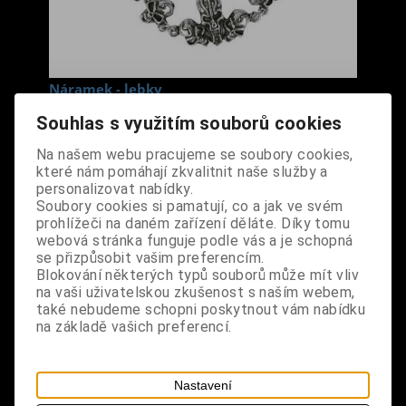
Náramek - lebky
Cena s DPH:
290 Kč
Souhlas s využitím souborů cookies
Na našem webu pracujeme se soubory cookies,
Dodání dny:
skladem
které nám pomáhají zkvalitnit naše služby a
personalizovat nabídky.
ks
Koupit
Soubory cookies si pamatují, co a jak ve svém
prohlížeči na daném zařízení děláte. Díky tomu
Tabulky velikostí: zde
webová stránka funguje podle vás a je schopná
se přizpůsobit vašim preferencím.
Výrobce:
import DE
Blokování některých typů souborů může mít vliv
Katalogové číslo:
DOMBNARBPUS7257
na vaši uživatelskou zkušenost s naším webem,
Záruka (měsíců):
24
také nebudeme schopni poskytnout vám nabídku
Dotaz na výrobek
na základě vašich preferencí.
Tisk
materiál: kov
Nastavení
design: náramek s lebkami, zapínání na kroužek a