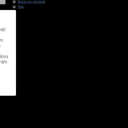
Dotaz na výrobek
Tisk
ají
ém
e
skou
 vám