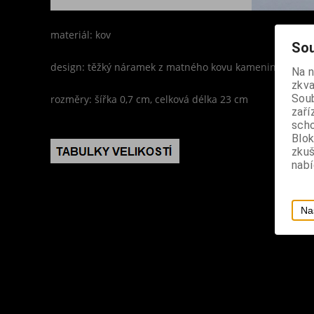
materiál: kov
Sou
design: těžký náramek z matného kovu kameninového vz
Na 
zkva
Soub
rozměry: šířka 0,7 cm, celková délka 23 cm
zaří
scho
Blok
zku
nabí
Na