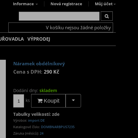
Informace
Nová registrace
Můj účet
V košíku nejsou žádné položky
UŘOVADLA
VÝPRODEJ
Náramek obdélníkový
Cena s DPH:
290 Kč
Dodání dny:
skladem
ks
Koupit
Tabulky velikostí: zde
Výrobce:
import DE
Katalogové číslo:
DOMBNARBPUS7235
Záruka (měsíců):
24