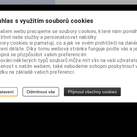
hlas s využitím souborů cookies
hledu tvořený spojenými obdélníky, zapínání na karabinku
našem webu pracujeme se soubory cookies, které nám pomáh
litnit naše služby a personalizovat nabídky.
ory cookies si pamatují, co a jak ve svém prohlížeči na dan
zení děláte. Díky tomu webová stránka funguje podle vás a j
pná se přizpůsobit vašim preferencím.
ování některých typů souborů může mít vliv na vaši uživatel
šenost s naším webem, také nebudeme schopni poskytnout
dku na základě vašich preferencí.
stavení
Odmítnout vše
Přijmout všechny cookies