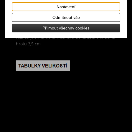
Nastavení
design: černý náramek stahovák s dlouhými
šroubovacími hroty, zapínání na řemínek s
Odmítnout vše
přezkou
Přijmout všechny cookies
rozměry: šířka 1,6 cm, celková délka 23,5 cm, délka
hrotu 3,5 cm