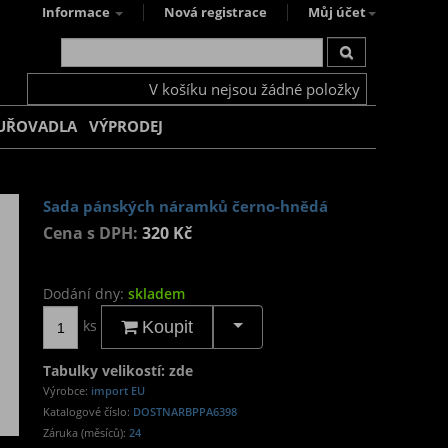
Informace
Nová registrace
Můj účet
V košíku nejsou žádné položky
UŘOVADLA
VÝPRODEJ
Sada pánských náramků černo-hnědá
Cena s DPH:
320 Kč
Dodání dny:
skladem
ks
Koupit
Tabulky velikostí: zde
Výrobce:
import EU
Katalogové číslo:
DOSTNARBPPA6398
Záruka (měsíců):
24