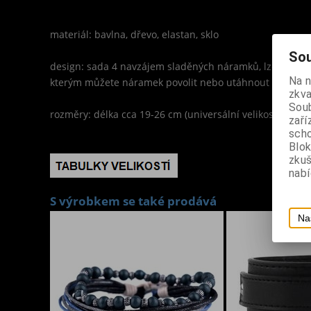
materiál: bavlna, dřevo, elastan, sklo
Sou
design: sada 4 navzájem sladěných náramků, lze nosit 
Na 
kterým můžete náramek povolit nebo utáhnout
zkva
Soub
rozměry: délka cca 19-26 cm (universální velikost)
zaří
scho
Blok
zku
nabí
S výrobkem se také prodává
Na