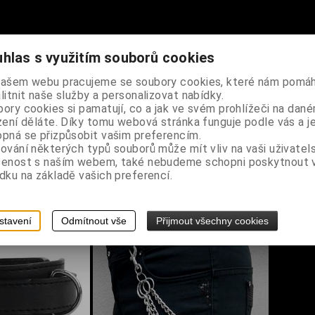
hlas s využitím souborů cookies
najednou nebo samostatně, korálkové náramky jsou pružné, bavlněn
našem webu pracujeme se soubory cookies, které nám pomáh
litnit naše služby a personalizovat nabídky.
ory cookies si pamatují, co a jak ve svém prohlížeči na dan
zení děláte. Díky tomu webová stránka funguje podle vás a j
pná se přizpůsobit vašim preferencím.
ování některých typů souborů může mít vliv na vaši uživatel
šenost s naším webem, také nebudeme schopni poskytnout
dku na základě vašich preferencí.
stavení
Odmítnout vše
Přijmout všechny cookies