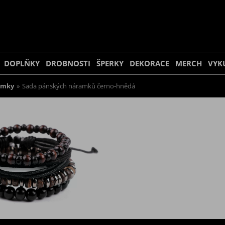
DOPLŇKY
DROBNOSTI
ŠPERKY
DEKORACE
MERCH
VYK
amky
»
Sada pánských náramků černo-hnědá