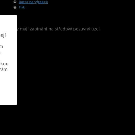
Dotaz na výrobek
Tisk
é šňůrky mají zapínání na středový posuvný uzel,
ají
ém
e
skou
 vám