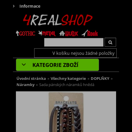
Informace
V košíku nejsou žádné položky
KATEGORIE ZBOŽÍ
Úvodní stránka
»
Všechny kategorie
»
DOPLŇKY
»
Náramky
»
Sada pánských náramků hnědá