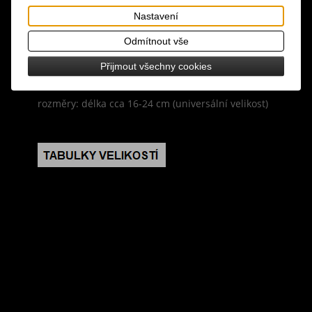
design: sada 4 navzájem sladěných náramků, lze
Nastavení
nosit najednou nebo samostatně, náramky mají
zapínání na středový posuvný uzel, kterým můžete
Odmítnout vše
náramek povolit nebo utáhnout, korálkové
Přijmout všechny cookies
náramky jsou pružné
rozměry: délka cca 16-24 cm (universální velikost)