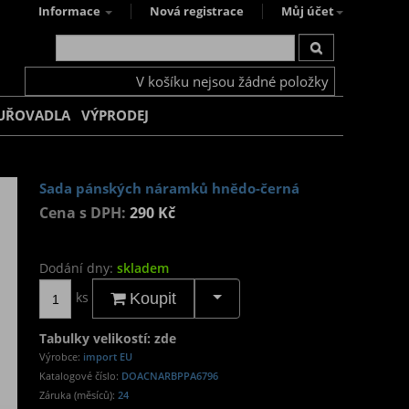
Informace
Nová registrace
Můj účet
V košíku nejsou žádné položky
UŘOVADLA
VÝPRODEJ
Sada pánských náramků hnědo-černá
Cena s DPH:
290 Kč
Dodání dny:
skladem
ks
Koupit
Tabulky velikostí: zde
Výrobce:
import EU
Katalogové číslo:
DOACNARBPPA6796
Záruka (měsíců):
24