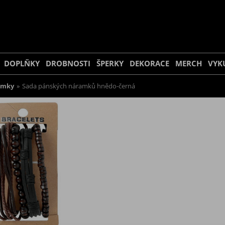
DOPLŇKY
DROBNOSTI
ŠPERKY
DEKORACE
MERCH
VYK
amky
»
Sada pánských náramků hnědo-černá