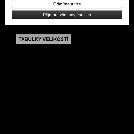
cm, zapínání na patent
Odmítnout vše
Přijmout všechny cookies
rozměry: šířka 2-7,5 cm, celková délka 41,5 cm