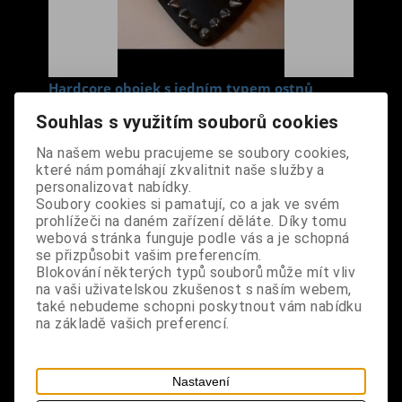
Hardcore obojek s jedním typem ostnů
Cena s DPH:
690 Kč
Souhlas s využitím souborů cookies
Na našem webu pracujeme se soubory cookies,
Dodání dny:
skladem
které nám pomáhají zkvalitnit naše služby a
personalizovat nabídky.
ks
Koupit
Soubory cookies si pamatují, co a jak ve svém
prohlížeči na daném zařízení děláte. Díky tomu
Tabulky velikostí: zde
webová stránka funguje podle vás a je schopná
se přizpůsobit vašim preferencím.
Výrobce:
import UK
Blokování některých typů souborů může mít vliv
Katalogové číslo:
DORHOBOBPUS0778
na vaši uživatelskou zkušenost s naším webem,
Záruka (měsíců):
24
také nebudeme schopni poskytnout vám nabídku
Dotaz na výrobek
na základě vašich preferencí.
Tisk
materiál: umělá kůže, kov
Nastavení
design: černá barva, 15 kovových ostnů o výšce 1,3