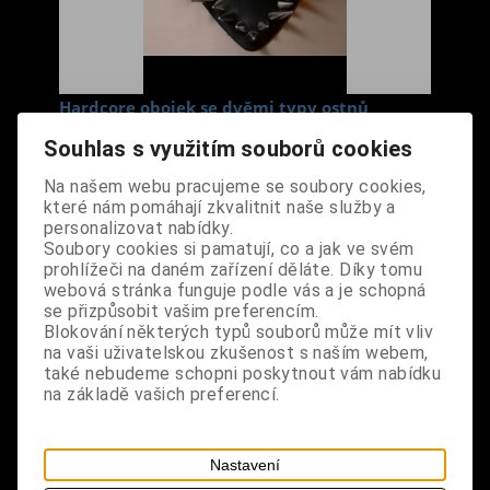
Hardcore obojek se dvěmi typy ostnů
Cena s DPH:
590 Kč
Souhlas s využitím souborů cookies
Na našem webu pracujeme se soubory cookies,
Dodání dny:
skladem
které nám pomáhají zkvalitnit naše služby a
personalizovat nabídky.
ks
Koupit
Soubory cookies si pamatují, co a jak ve svém
prohlížeči na daném zařízení děláte. Díky tomu
Tabulky velikostí: zde
webová stránka funguje podle vás a je schopná
se přizpůsobit vašim preferencím.
Výrobce:
import UK
Blokování některých typů souborů může mít vliv
Katalogové číslo:
DORHOBOBPUS0779
na vaši uživatelskou zkušenost s naším webem,
Záruka (měsíců):
24
také nebudeme schopni poskytnout vám nabídku
Dotaz na výrobek
na základě vašich preferencí.
Tisk
materiál: umělá kůže, kov
Nastavení
design: černá barva, 8 kovových ostnů o výšce 1,3