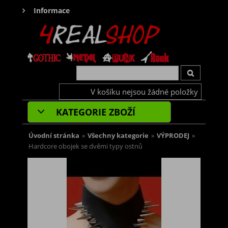
Informace
V košíku nejsou žádné položky
KATEGORIE ZBOŽÍ
Úvodní stránka
»
Všechny kategorie
»
VÝPRODEJ
»
Hardcore obojek se dvěmi typy ostnů