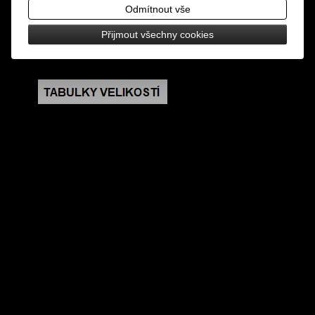
cm a 7 ostnů o výšce 2,8 cm, zapínání na patent
Odmítnout vše
Přijmout všechny cookies
rozměry: šířka 2-7,5 cm, celková délka 41,5 cm