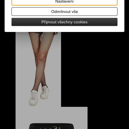
Nastavení
Odmítnout vše
Přijmout všechny cookies