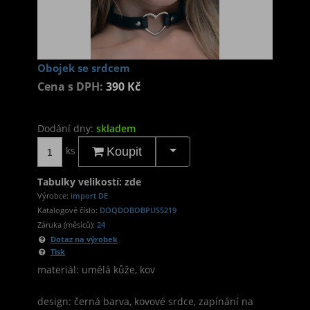
Obojek se srdcem
Cena s DPH:
390 Kč
Dodání dny:
skladem
ks
Koupit
Tabulky velikostí: zde
Výrobce:
import DE
Katalogové číslo:
DOQDOBOBPUS5219
Záruka (měsíců):
24
Dotaz na výrobek
Tisk
materiál: umělá kůže, kov
design: černá barva, kovové srdce, zapínání na