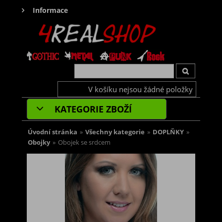
Informace
V košíku nejsou žádné položky
KATEGORIE ZBOŽÍ
Úvodní stránka
»
Všechny kategorie
»
DOPLŇKY
»
Obojky
»
Obojek se srdcem