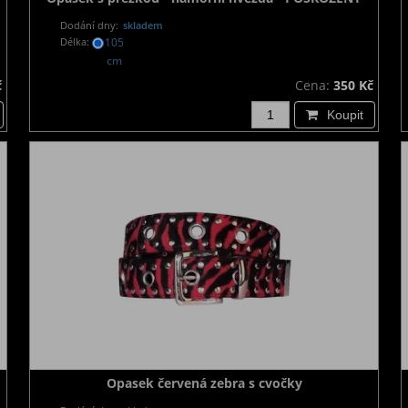
Dodání dny:
skladem
Délka:
105
cm
č
Cena:
350 Kč
Koupit
Opasek červená zebra s cvočky