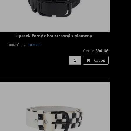
Opasek černý oboustranný s plameny
Dodání dny:
skladem
Cena:
390 Kč
Koupit