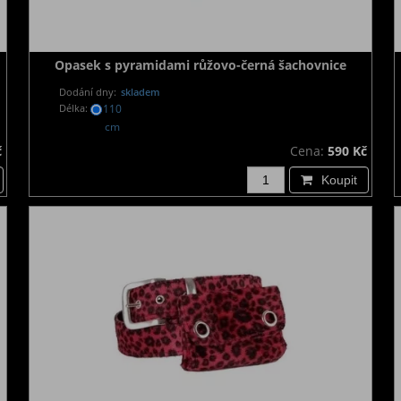
Opasek s pyramidami růžovo-černá šachovnice
Dodání dny:
skladem
Délka:
110
cm
č
Cena:
590 Kč
Koupit