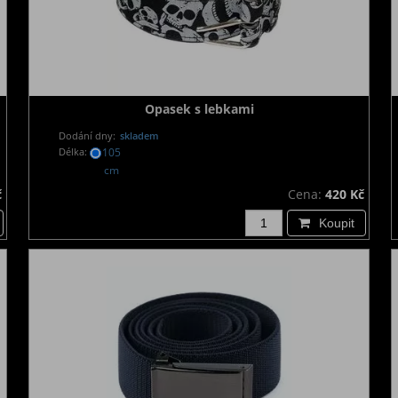
Opasek s lebkami
Dodání dny:
skladem
Délka:
105
cm
č
Cena:
420 Kč
Koupit