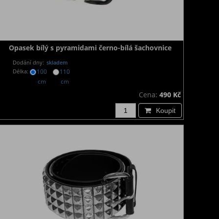
Opasek bílý s pyramidami černo-bílá šachovnice
Dodání dny:
skladem
Délka:
100
110
cm
cm
Cena:
490 Kč
Koupit