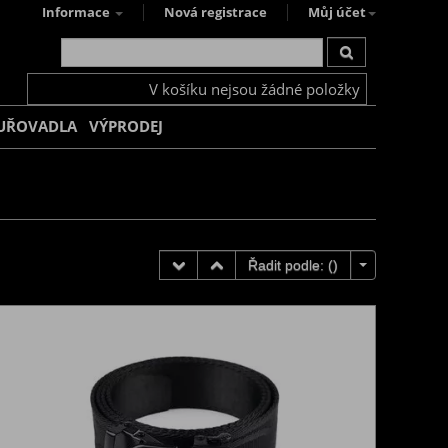
Informace
Nová registrace
Můj účet
V košíku nejsou žádné položky
UŘOVADLA
VÝPRODEJ
Řadit podle: (
)