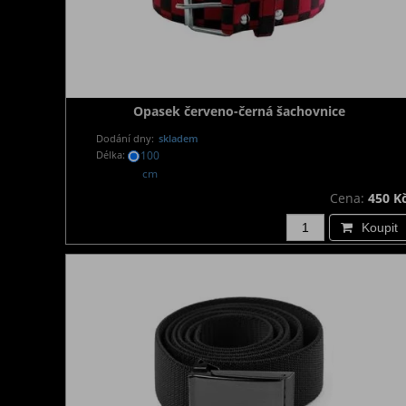
Opasek červeno-černá šachovnice
Dodání dny:
skladem
Délka:
100
cm
Cena:
450 K
Koupit