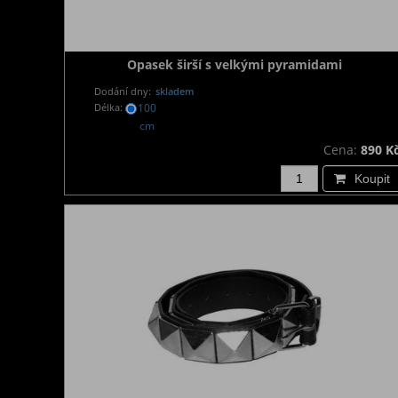
Opasek širší s velkými pyramidami
Dodání dny:
skladem
Délka:
100
cm
Cena:
890 K
Koupit