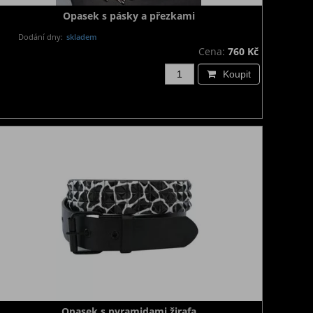
Opasek s pásky a přezkami
Dodání dny:
skladem
Cena:
760 Kč
Koupit
Opasek s pyramidami žirafa