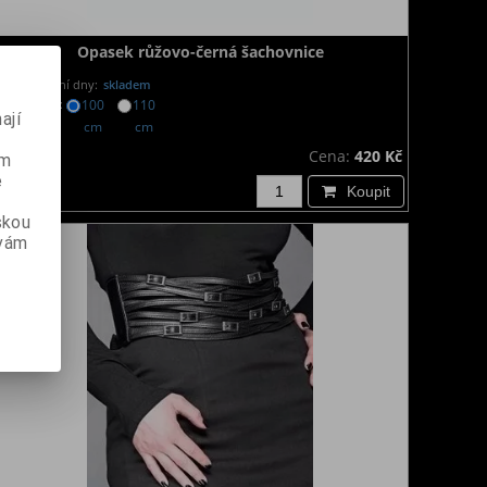
Opasek růžovo-černá šachovnice
Dodání dny:
skladem
Délka:
100
110
ají
cm
cm
Cena:
420 Kč
ém
e
Koupit
skou
 vám