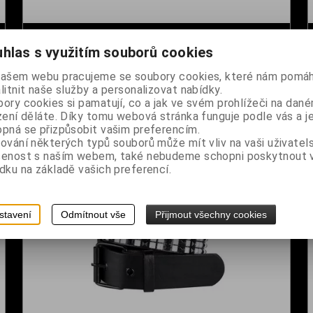
Opasek červený leopard s kapsičkou
hlas s využitím souborů cookies
Dodání dny:
skladem
Délka:
110
našem webu pracujeme se soubory cookies, které nám pomáh
cm
litnit naše služby a personalizovat nabídky.
č
Cena:
450 Kč
ory cookies si pamatují, co a jak ve svém prohlížeči na dan
zení děláte. Díky tomu webová stránka funguje podle vás a j
Koupit
pná se přizpůsobit vašim preferencím.
ování některých typů souborů může mít vliv na vaši uživatel
šenost s naším webem, také nebudeme schopni poskytnout
dku na základě vašich preferencí.
stavení
Odmítnout vše
Přijmout všechny cookies