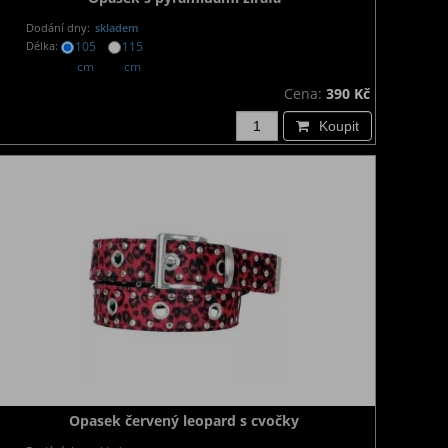
Dodání dny:
skladem
Délka:
105
115
cm
cm
Cena:
390 Kč
Koupit
Opasek červený leopard s cvočky