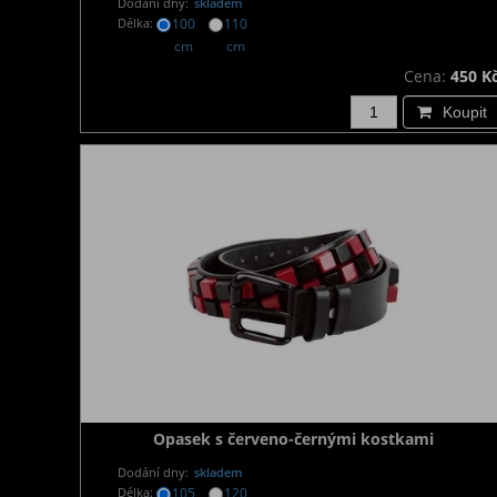
Dodání dny:
skladem
Délka:
100
110
cm
cm
Cena:
450 K
Koupit
Opasek s červeno-černými kostkami
Dodání dny:
skladem
Délka:
105
120