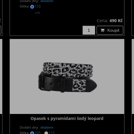
Dodání dny:
skladem
Délka:
110
cm
č
Cena:
490 Kč
Koupit
Opasek s pyramidami šedý leopard
Dodání dny:
skladem
Délka:
105
115