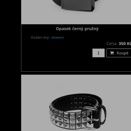
Opasek černý pružný
Dodání dny:
skladem
Cena:
350 K
Koupit