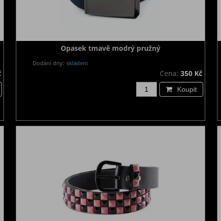
Opasek tmavě modrý pružný
Dodání dny:
skladem
č
Cena:
350 Kč
Koupit