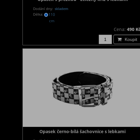
Dodání dny:
skladem
Délka:
110
cm
Cena:
490 K
Koupit
Opasek černo-bílá šachovnice s lebkami