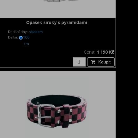
Opasek široký s pyramidami
Dodání dny:
skladem
Délka:
100
cm
Cena:
1 190 Kč
Koupit