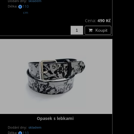
Dodání dny:
skladem
Délka:
110
cm
Cena:
490 Kč
Koupit
Opasek s lebkami
Dodání dny:
skladem
Délka:
110