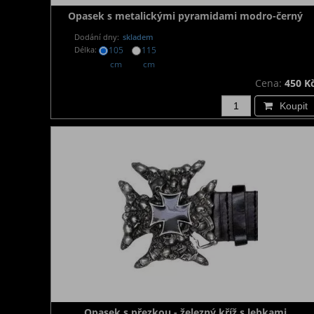
Opasek s metalickými pyramidami modro-černý
Dodání dny:
skladem
Délka:
105
115
cm
cm
Cena:
450 K
Koupit
Opasek s přezkou - železný kříž s lebkami