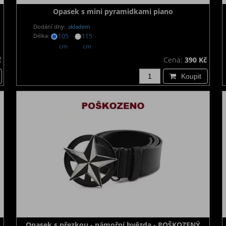
Opasek s mini pyramidkami piano
Dodání dny:
skladem
Délka:
105
115
cm
cm
č
Cena:
390 Kč
Koupit
Opasek s přezkou - námořní hvězda - POŠKOZENÝ