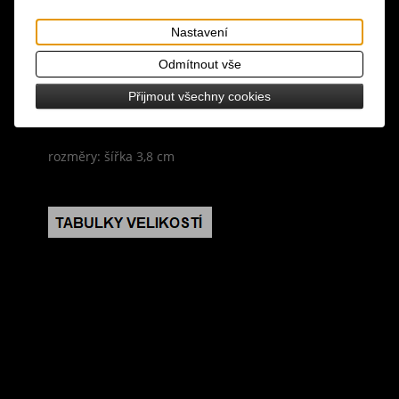
Tisk
Nastavení
materiál: polyester, polyuretan, kov
Odmítnout vše
design: látkový opasek se vzorem červeno-černé
šachovnice a motivem malých lebek se zkříženými
Přijmout všechny cookies
hnáty
rozměry: šířka 3,8 cm