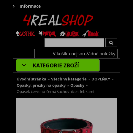
Informace
V košíku nejsou žádné položky
KATEGORIE ZBOŽÍ
Úvodní stránka
»
Všechny kategorie
»
DOPLŇKY
»
Opasky, přezky na opasky
»
Opasky
»
Opasek červeno-černá šachovnice s lebkami