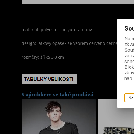
Sou
materiál: polyester, polyuretan, kov
Na 
design: látkový opasek se vzorem červeno-černé šachov
zkva
Soub
zaří
rozměry: šířka 3,8 cm
scho
Blok
zku
nabí
S výrobkem se také prodává
Na