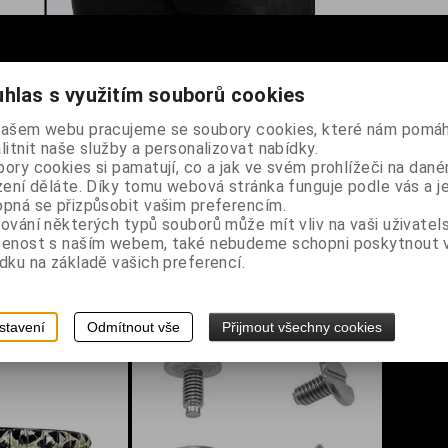
hlas s využitím souborů cookies
našem webu pracujeme se soubory cookies, které nám pomáh
nice
litnit naše služby a personalizovat nabídky.
ory cookies si pamatují, co a jak ve svém prohlížeči na dan
zení děláte. Díky tomu webová stránka funguje podle vás a j
pná se přizpůsobit vašim preferencím.
ování některých typů souborů může mít vliv na vaši uživatel
šenost s naším webem, také nebudeme schopni poskytnout
dku na základě vašich preferencí.
stavení
Odmítnout vše
Přijmout všechny cookies