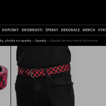
DOPLŇKY
DROBNOSTI
ŠPERKY
DEKORACE
MERCH
VYK
ky, přezky na opasky
»
Opasky
»
Opasek červeno-černá šachovnice