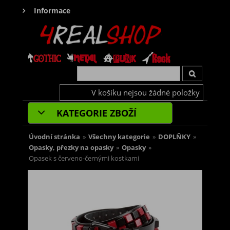
Informace
V košíku nejsou žádné položky
KATEGORIE ZBOŽÍ
Úvodní stránka
»
Všechny kategorie
»
DOPLŇKY
»
Opasky, přezky na opasky
»
Opasky
»
Opasek s červeno-černými kostkami