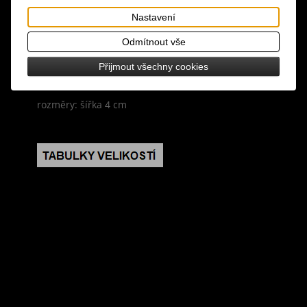
Tisk
Nastavení
materiál: umělá kůže
Odmítnout vše
design: černá barva, kovové kostky, zapínání na
Přijmout všechny cookies
černou přezku
rozměry: šířka 4 cm