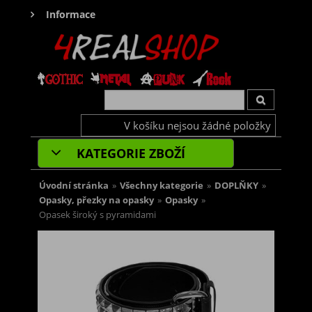
Informace
V košíku nejsou žádné položky
KATEGORIE ZBOŽÍ
Úvodní stránka
»
Všechny kategorie
»
DOPLŇKY
»
Opasky, přezky na opasky
»
Opasky
»
Opasek široký s pyramidami