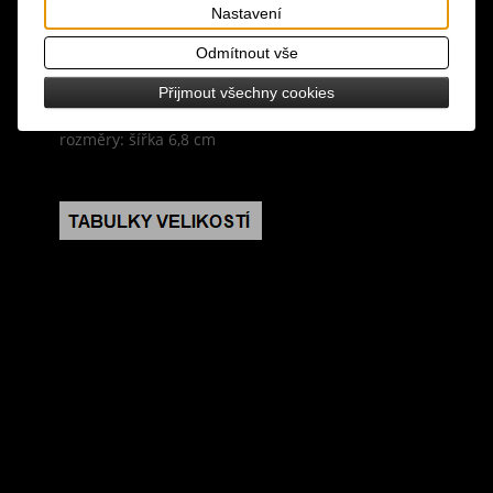
materiál: kůže, polyuretan, kov
Nastavení
Odmítnout vše
design: široký černý opasek s kovovými
pyramidami stříbrné barvy
Přijmout všechny cookies
rozměry: šířka 6,8 cm