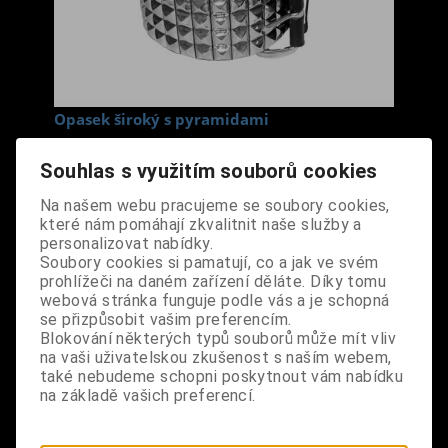
Opasek široký s pyramidami
Cena s DPH:
1 190 Kč
Souhlas s využitím souborů cookies
Délka
Na našem webu pracujeme se soubory cookies,
100 cm
které nám pomáhají zkvalitnit naše služby a
personalizovat nabídky.
Dodání dny:
skladem
Soubory cookies si pamatují, co a jak ve svém
prohlížeči na daném zařízení děláte. Díky tomu
ks
Koupit
webová stránka funguje podle vás a je schopná
se přizpůsobit vašim preferencím.
Tabulky velikostí: zde
Blokování některých typů souborů může mít vliv
Výrobce:
import DE
na vaši uživatelskou zkušenost s naším webem,
Katalogové číslo:
DOMBOPABPUS7084
také nebudeme schopni poskytnout vám nabídku
na základě vašich preferencí.
Záruka (měsíců):
24
Dotaz na výrobek
Tisk