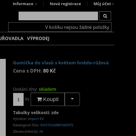
Informace
Nová registrace
Můj účet
V košíku nejsou žádné položky
UŘOVADLA
VÝPRODEJ
Gumička do vlasů s květem hnědo-růžová
Cena s DPH:
80 Kč
Dodání dny:
skladem
ks
Koupit
Tabulky velikostí: zde
Výrobce:
import EU
Katalogové číslo:
DOSTGUMBPDA5975
Záruka (měsíců):
24