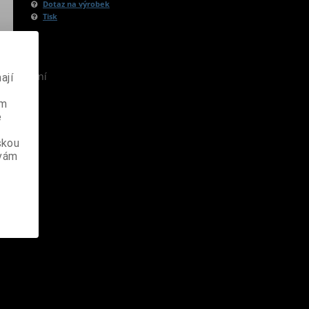
Dotaz na výrobek
Tisk
s v balení
ají
ém
e
skou
 vám