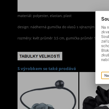
materiál: polyester, elastan, plast
Sou
design: nádherná gumička do vlasů s výrazným hnědo-rů
Na 
zkva
Soub
rozměry: květ průměr 3,5 cm, gumička průměr 5,5 cm, tl
zaří
scho
Blok
zku
nabí
S výrobkem se také prodává
Na