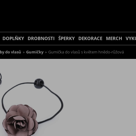
DOPLŇKY
DROBNOSTI
ŠPERKY
DEKORACE
MERCH
VYK
by do vlasů
»
Gumičky
»
Gumička do vlasů s květem hnědo-růžová