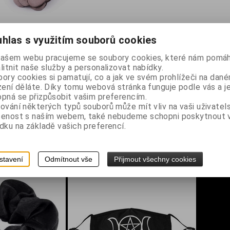
hlas s využitím souborů cookies
žovým květem, na gumičce je navlečený černý plastový korálek, 1 k
našem webu pracujeme se soubory cookies, které nám pomáh
litnit naše služby a personalizovat nabídky.
ory cookies si pamatují, co a jak ve svém prohlížeči na dan
oušťka 0,2 cm
zení děláte. Díky tomu webová stránka funguje podle vás a j
pná se přizpůsobit vašim preferencím.
ování některých typů souborů může mít vliv na vaši uživatel
šenost s naším webem, také nebudeme schopni poskytnout
dku na základě vašich preferencí.
stavení
Odmítnout vše
Přijmout všechny cookies