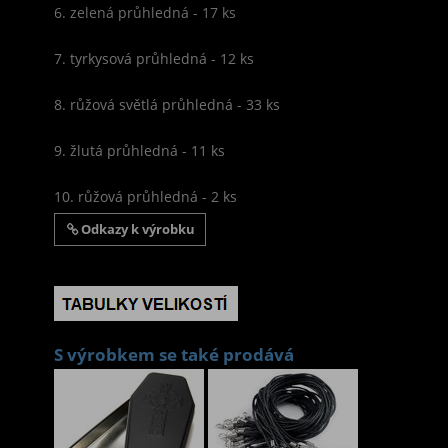
6. zelená průhledná - 17 ks
7. tyrkysová průhledná - 12 ks
8. růžová světlá průhledná - 33 ks
9. žlutá průhledná - 11 ks
10. růžová průhledná - 2 ks
Odkazy k výrobku
S výrobkem se také prodává