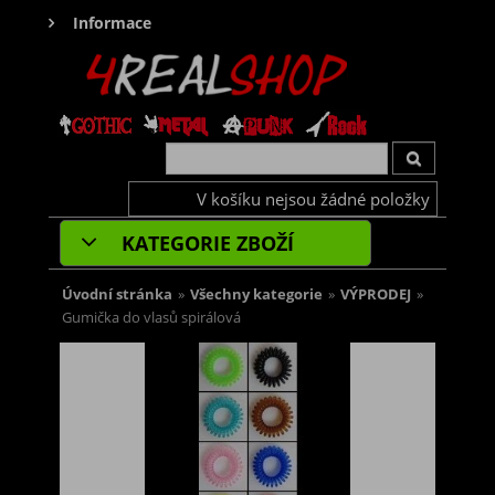
Informace
V košíku nejsou žádné položky
KATEGORIE ZBOŽÍ
Úvodní stránka
»
Všechny kategorie
»
VÝPRODEJ
»
Gumička do vlasů spirálová