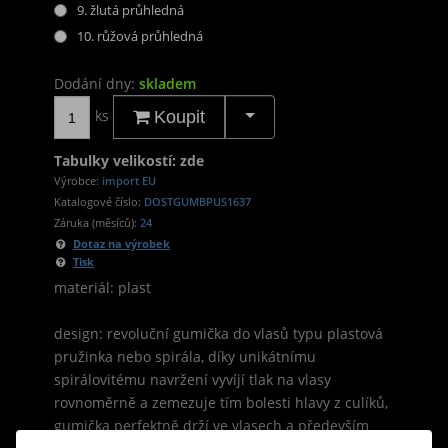
9. žlutá průhledná
10. růžová průhledná
Dodání dny:
skladem
ks
Koupit
Tabulky velikostí: zde
Výrobce:
import EU
Katalogové číslo:
DOSTGUMBPUS1637
Záruka (měsíců):
24
Dotaz na výrobek
Tisk
materiál: plast
design: revoluční gumička do vlasů typu plastová
pružinka nebo spirála, díky unikátnímu
spirálovitému navržení vyvíjí tlak na vlasy
rovnoměrně a zemezuje tím bolesti hlavy z culíků,
gumička perfektně drží ve vlasech a především