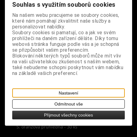
nezanechává na vlasech obtisk po sepnutí, vhodné
Souhlas s využitím souborů cookies
i jako náramek na ruku, pokud ji zrovna nemáte ve
vlasech, prodáváno po 1 ks, vyberte si barvu a
Na našem webu pracujeme se soubory cookies,
které nám pomáhají zkvalitnit naše služby a
množství podle stavu na skladě
personalizovat nabídky.
Soubory cookies si pamatují, co a jak ve svém
rozměry: vnější průměr 3,5 cm, vnitřní průměr 1,5
prohlížeči na daném zařízení děláte. Díky tomu
cm
webová stránka funguje podle vás a je schopná
se přizpůsobit vašim preferencím.
Blokování některých typů souborů může mít vliv
aktuální stav gumiček na skladě:
na vaši uživatelskou zkušenost s naším webem,
také nebudeme schopni poskytnout vám nabídku
1. černá - 172 ks
na základě vašich preferencí.
2. hnědá průhledná - 27 ks
Nastavení
3. modrá průhledná - 12 ks
Odmítnout vše
4. červená průhledná - 21 ks
Přijmout všechny cookies
5. oranžová průhledná - 30 ks