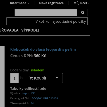
Informace
Nová registrace
Můj účet
V košíku nejsou žádné položky
UŘOVADLA
VÝPRODEJ
Klobouček do vlasů leopardí s peřím
Cena s DPH:
360 Kč
Dodání dny:
skladem
ks
Koupit
Tabulky velikostí: zde
Výrobce:
import DE
Katalogové číslo:
DOQDKLOBPDA3108
Záruka (měsíců):
24