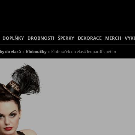
DOPLŇKY
DROBNOSTI
ŠPERKY
DEKORACE
MERCH
VYK
by do vlasů
»
Kloboučky
»
Klobouček do vlasů leopardí s peřím