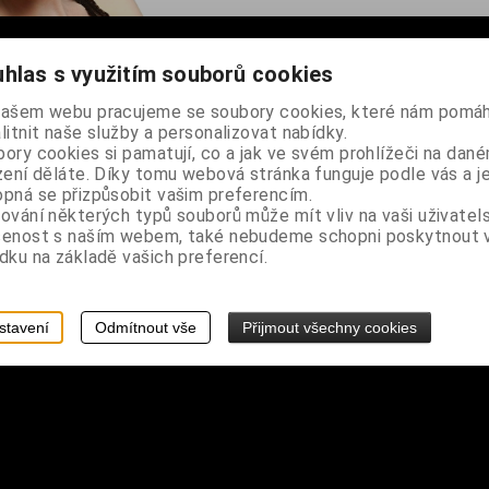
hlas s využitím souborů cookies
spodní části jsou dvě kovové spony sloužící k uchycení, dodáváno v
našem webu pracujeme se soubory cookies, které nám pomáh
litnit naše služby a personalizovat nabídky.
ory cookies si pamatují, co a jak ve svém prohlížeči na dan
zení děláte. Díky tomu webová stránka funguje podle vás a j
pná se přizpůsobit vašim preferencím.
ování některých typů souborů může mít vliv na vaši uživatel
šenost s naším webem, také nebudeme schopni poskytnout
dku na základě vašich preferencí.
stavení
Odmítnout vše
Přijmout všechny cookies