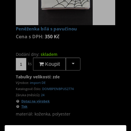
Peněženka bílá s pavučinou
Cena s DPH:
350 Kč
Dodání dny:
skladem
ks
Koupit
Tabulky velikostí: zde
Výrobce:
import DE
Katalogové číslo:
DOMBPENBPUS2774
Záruka (měsíců):
24
Dotaz na výrobek
Tisk
materiál: koženka, polyester
design: bílá peněženka s motivem pavučiny a